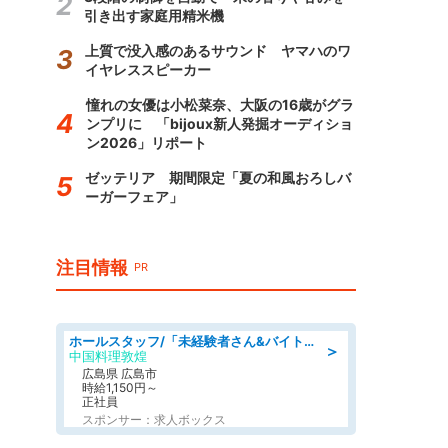
引き出す家庭用精米機
上質で没入感のあるサウンド ヤマハのワ
イヤレススピーカー
憧れの女優は小松菜奈、大阪の16歳がグラ
ンプリに 「bijoux新人発掘オーディショ
ン2026」リポート
ゼッテリア 期間限定「夏の和風おろしバ
ーガーフェア」
注目情報
PR
ホールスタッフ/「未経験者さん&バイトデビューも大歓迎」残業ほぼなし×1日3時間〜勤務OK!フォロー体制も充実/広島県/広島市南区
＞
中国料理敦煌
広島県 広島市
時給1,150円～
正社員
スポンサー：求人ボックス