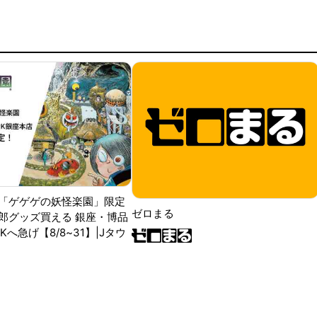
「ゲゲゲの妖怪楽園」限定
ゼロまる
郎グッズ買える 銀座・博品
RKへ急げ【8/8~31】|Jタウ