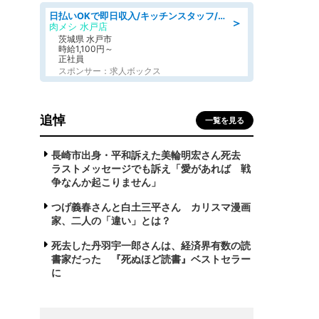
日払いOKで即日収入/キッチンスタッフ/「原付免許必須」デリバリー業務など、自己成長可能な幅広い仕事に挑戦!髪型自由&ピアス・ネイルOK/茨城県/水戸市
＞
肉メシ 水戸店
茨城県 水戸市
時給1,100円～
正社員
スポンサー：求人ボックス
追悼
一覧を見る
長崎市出身・平和訴えた美輪明宏さん死去
ラストメッセージでも訴え「愛があれば 戦
争なんか起こりません」
つげ義春さんと白土三平さん カリスマ漫画
家、二人の「違い」とは？
死去した丹羽宇一郎さんは、経済界有数の読
書家だった 『死ぬほど読書』ベストセラー
に