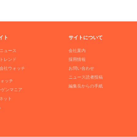
イト
サイトについて
Tニュース
会社案内
Tトレンド
採用情報
ST会社ウォッチ
お問い合わせ
ニュース読者投稿
ウォッチ
編集長からの手紙
ーゲンマニア
ネット
る