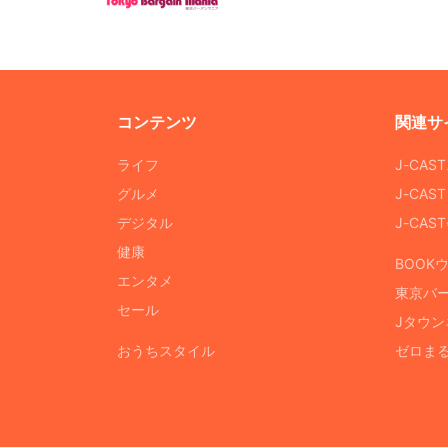
コンテンツ
関連サ
ライフ
J-CAS
グルメ
J-CAS
デジタル
J-CA
健康
BOOK
エンタメ
東京バ
セール
Jタウン
おうちスタイル
ゼロま