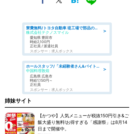
寮費無料/トヨタ自動車 堤工場で部品の組立製造/tutumi
＞
株式会社テクノスマイル
愛知県 豊田市
時給2,100円
正社員 / 派遣社員
スポンサー：求人ボックス
ホールスタッフ/「未経験者さん&バイトデビューも大歓迎」残業ほぼなし×1日3時間〜勤務OK!フォロー体制も充実/広島県/広島市南区
＞
中国料理敦煌
広島県 広島市
時給1,150円～
正社員
スポンサー：求人ボックス
姉妹サイト
【かつや】人気メニューが税抜150円引き&ご
飯大盛り無料!お得すぎる「感謝祭」は8月14
日まで開催中。