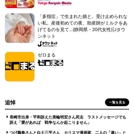
「多指症」で生まれた娘と、受け止められな
い私。産後初めての夜、助産師がミルクをあ
げてるのを見て...(静岡県・20代女性)|Jタウ
ンネット
ゼロまる
追悼
一覧を見る
長崎市出身・平和訴えた美輪明宏さん死去 ラストメッセージでも
訴え「愛があれば 戦争なんか起こりません」
つげ義春さんと白土三平さん カリスマ漫画家、二人の「違い」と