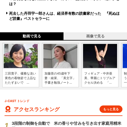
は？
死去した丹羽宇一郎さんは、経済界有数の読書家だった 『死ぬほ
ど読書』ベストセラーに
動画で見る
画像で見る
三田寛子、優雅な淡い
加藤茶の45歳年下
フィギュア・中井亜
制
黄色の着物姿で上品な
妻・綾菜、「美文字」
美、華麗にトリプルア
う
たたずまいで ...
手書き勉強ノート...
クセル決める 「...
一
J-CAST トレンド
アクセスランキング
もっと見る
3段階の制御を自動で 米の香りや甘みを引き出す家庭用精米