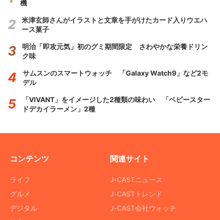
機
米津玄師さんがイラストと文章を手がけたカード入りウエハ
ース菓子
明治「即攻元気」初のグミ期間限定 さわやかな栄養ドリン
ク味
サムスンのスマートウォッチ 「Galaxy Watch9」など2モ
デル
「VIVANT」をイメージした2種類の味わい 「ベビースター
ドデカイラーメン」2種
コンテンツ
関連サイト
ライフ
J-CASTニュース
グルメ
J-CASTトレンド
デジタル
J-CAST会社ウォッチ