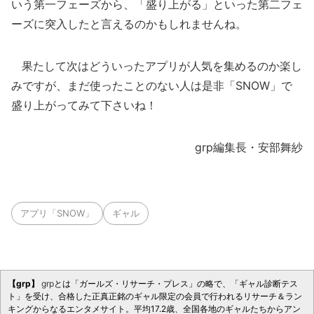
いう第一フェーズから、「盛り上がる」といった第二フェ
ーズに突入したと言えるのかもしれませんね。
果たして次はどういったアプリが人気を集めるのか楽し
みですが、まだ使ったことのない人は是非「SNOW」で
盛り上がってみて下さいね！
grp編集長・安部舞紗
アプリ「SNOW」
ギャル
【grp】
grp
とは「ガールズ・リサーチ・プレス」の略で、「ギャル診断テス
ト」を受け、合格した正真正銘のギャル限定の会員で行われるリサーチ＆ラン
キングからなるエンタメサイト。平均17.2歳、全国各地のギャルたちからアン