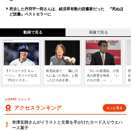
死去した丹羽宇一郎さんは、経済界有数の読書家だった 『死ぬほ
ど読書』ベストセラーに
動画で見る
画像で見る
【ドジャース】キム・
新党結成で「「騙し討
「れいわ新選組」が党
登
ヘソン、大リーグ公式
ちにあった気分」と怒
名の変更を発表、「い
女
「PSロースタ...
ったひろゆき妻...
のちの党」へ ...
発
J-CAST トレンド
アクセスランキング
もっと見る
米津玄師さんがイラストと文章を手がけたカード入りウエハ
ース菓子