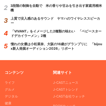
3段階の制御を自動で 米の香りや甘みを引き出す家庭用精米
機
上質で没入感のあるサウンド ヤマハのワイヤレススピーカ
ー
「VIVANT」をイメージした2種類の味わい 「ベビースター
ドデカイラーメン」2種
憧れの女優は小松菜奈、大阪の16歳がグランプリに 「bijou
x新人発掘オーディション2026」リポート
コンテンツ
関連サイト
ライフ
J-CASTニュース
グルメ
J-CASTトレンド
デジタル
J-CAST会社ウォッチ
健康
BOOKウォッチ