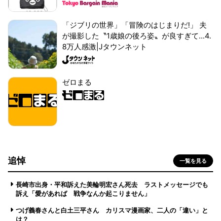
「ジブリの世界」「冒険のはじまりだ!」 夫
が撮影した〝1歳娘の後ろ姿〟が良すぎて...4.
8万人感激|Jタウンネット
ゼロまる
追悼
一覧を見る
長崎市出身・平和訴えた美輪明宏さん死去 ラストメッセージでも
訴え「愛があれば 戦争なんか起こりません」
つげ義春さんと白土三平さん カリスマ漫画家、二人の「違い」と
は？