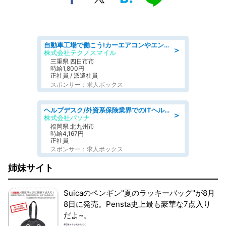
自動車工場で働こう!カーエアコンやエンジンの製造・加工業務/寮完備 denso aichi
＞
株式会社テクノスマイル
三重県 四日市市
時給1,800円
正社員 / 派遣社員
スポンサー：求人ボックス
ヘルプデスク/外資系保険業界でのITヘルプデスク業務/駅近/即日勤務可/ヘルプデスク
＞
株式会社パソナ
福岡県 北九州市
時給4,167円
正社員
スポンサー：求人ボックス
姉妹サイト
Suicaのペンギン"夏のラッキーバッグ"が8月
8日に発売。Pensta史上最も豪華な7点入り
だよ~。