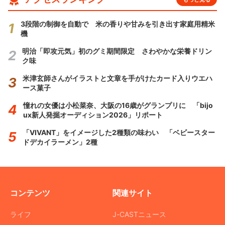
3段階の制御を自動で 米の香りや甘みを引き出す家庭用精米
機
明治「即攻元気」初のグミ期間限定 さわやかな栄養ドリン
ク味
米津玄師さんがイラストと文章を手がけたカード入りウエハ
ース菓子
憧れの女優は小松菜奈、大阪の16歳がグランプリに 「bijo
ux新人発掘オーディション2026」リポート
「VIVANT」をイメージした2種類の味わい 「ベビースター
ドデカイラーメン」2種
コンテンツ
関連サイト
ライフ
J-CASTニュース