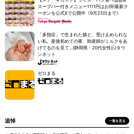
スープバー付きメニュー1111円はお得!最新ク
ーポンを公式Xで公開中《9月23日まで》
「多指症」で生まれた娘と、受け止められな
い私。産後初めての夜、助産師がミルクをあ
げてるのを見て...(静岡県・20代女性)|Jタウ
ンネット
ゼロまる
追悼
一覧を見る