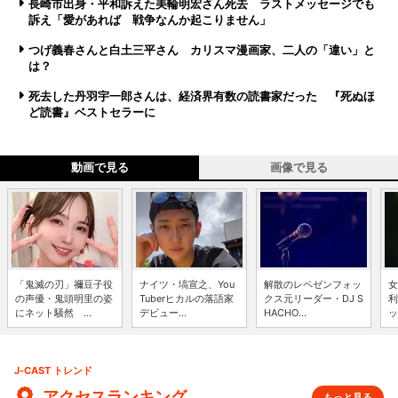
長崎市出身・平和訴えた美輪明宏さん死去 ラストメッセージでも
訴え「愛があれば 戦争なんか起こりません」
つげ義春さんと白土三平さん カリスマ漫画家、二人の「違い」と
は？
死去した丹羽宇一郎さんは、経済界有数の読書家だった 『死ぬほ
ど読書』ベストセラーに
動画で見る
画像で見る
「鬼滅の刃」禰豆子役
ナイツ・塙宣之、You
解散のレペゼンフォッ
女
の声優・鬼頭明里の姿
Tuberヒカルの落語家
クス元リーダー・DJ S
利
にネット騒然 ...
デビュー...
HACHO...
ッ
J-CAST トレンド
アクセスランキング
もっと見る