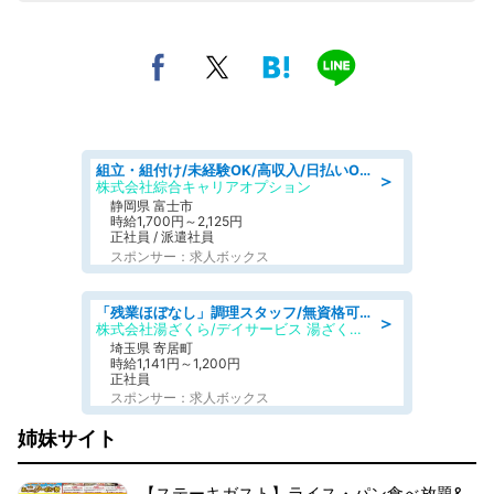
組立・組付け/未経験OK/高収入/日払いOK/寮費無料/交替制
＞
株式会社綜合キャリアオプション
静岡県 富士市
時給1,700円～2,125円
正社員 / 派遣社員
スポンサー：求人ボックス
「残業ほぼなし」調理スタッフ/無資格可/正職員/日勤のみ/デイサービス/社会保障完備
＞
株式会社湯ざくら/デイサービス 湯ざくらケアリゾート
埼玉県 寄居町
時給1,141円～1,200円
正社員
スポンサー：求人ボックス
姉妹サイト
【ステーキガスト】ライス・パン食べ放題&