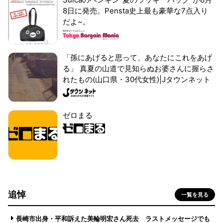
8日に発売。Pensta史上最も豪華な7点入り
だよ~。
「孫にあげると思って、あなたにこれをあげ
る」 真夏の山道で見知らぬお婆さんに握らさ
れたもの(山口県・30代女性)|Jタウンネット
ゼロまる
追悼
一覧を見る
長崎市出身・平和訴えた美輪明宏さん死去 ラストメッセージでも