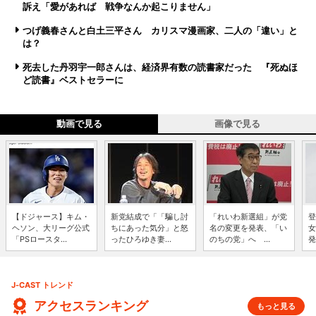
訴え「愛があれば 戦争なんか起こりません」
つげ義春さんと白土三平さん カリスマ漫画家、二人の「違い」と
は？
死去した丹羽宇一郎さんは、経済界有数の読書家だった 『死ぬほ
ど読書』ベストセラーに
動画で見る
画像で見る
【ドジャース】キム・
新党結成で「「騙し討
「れいわ新選組」が党
登
ヘソン、大リーグ公式
ちにあった気分」と怒
名の変更を発表、「い
女
「PSロースタ...
ったひろゆき妻...
のちの党」へ ...
発
J-CAST トレンド
アクセスランキング
もっと見る