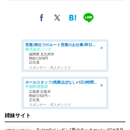
営業/商社でのルート営業のお仕事/即日勤務可/車通勤可/営業
＞
株式会社パソナ
福岡県 北九州市
時給1,506円
正社員
スポンサー：求人ボックス
ホールスタッフ/残業ほぼなし×1日3時間〜勤務OK!フォロー体制も充実/広島県/広島市南区
＞
中国料理敦煌
広島県 広島市
時給1,150円～
正社員
スポンサー：求人ボックス
姉妹サイト
Suicaのペンギン"夏のラッキーバッグ"が8月