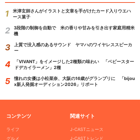
米津玄師さんがイラストと文章を手がけたカード入りウエハ
ース菓子
3段階の制御を自動で 米の香りや甘みを引き出す家庭用精米
機
上質で没入感のあるサウンド ヤマハのワイヤレススピーカ
ー
「VIVANT」をイメージした2種類の味わい 「ベビースター
ドデカイラーメン」2種
憧れの女優は小松菜奈、大阪の16歳がグランプリに 「bijou
x新人発掘オーディション2026」リポート
コンテンツ
関連サイト
ライフ
J-CASTニュース
グルメ
J-CASTトレンド