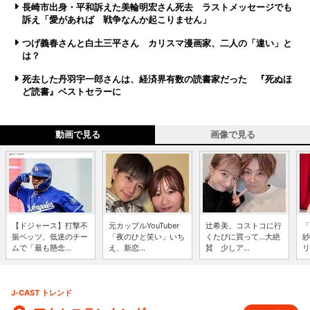
長崎市出身・平和訴えた美輪明宏さん死去 ラストメッセージでも
訴え「愛があれば 戦争なんか起こりません」
つげ義春さんと白土三平さん カリスマ漫画家、二人の「違い」と
は？
死去した丹羽宇一郎さんは、経済界有数の読書家だった 『死ぬほ
ど読書』ベストセラーに
動画で見る
画像で見る
【ドジャース】打撃不
元カップルYouTuber
辻希美、コストコに行
「
振ベッツ、低迷のチー
「夜のひと笑い」いち
くたびに買って...大絶
紗
ムで「最も懸念...
え、新恋...
賛 少しア...
リ
J-CAST トレンド