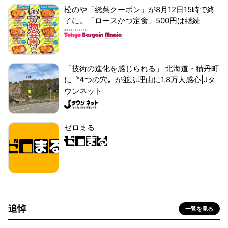
松のや「総菜クーポン」が8月12日15時で終
了に。「ロースかつ定食」500円は継続
「技術の進化を感じられる」 北海道・積丹町
に〝4つの穴〟が並ぶ理由に1.8万人感心|Jタ
ウンネット
ゼロまる
追悼
一覧を見る