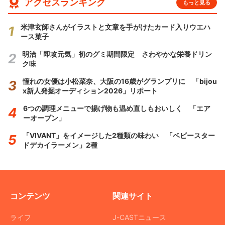
アクセスランキング
もっと見る
米津玄師さんがイラストと文章を手がけたカード入りウエハ
ース菓子
明治「即攻元気」初のグミ期間限定 さわやかな栄養ドリン
ク味
憧れの女優は小松菜奈、大阪の16歳がグランプリに 「bijou
x新人発掘オーディション2026」リポート
6つの調理メニューで揚げ物も温め直しもおいしく 「エア
ーオーブン」
「VIVANT」をイメージした2種類の味わい 「ベビースター
ドデカイラーメン」2種
コンテンツ
関連サイト
ライフ
J-CASTニュース