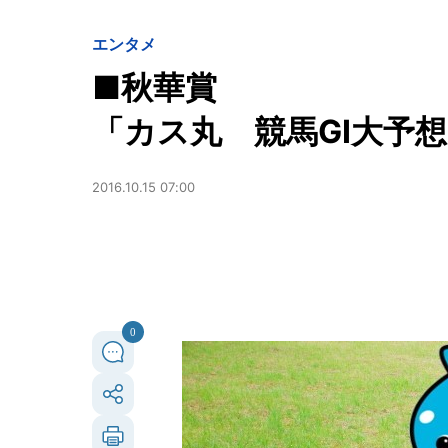
エンタメ
■秋華賞
「カス丸 競馬GⅠ大予
2016.10.15 07:00
0