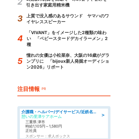
引き出す家庭用精米機
上質で没入感のあるサウンド ヤマハのワ
イヤレススピーカー
「VIVANT」をイメージした2種類の味わ
い 「ベビースタードデカイラーメン」2
種
憧れの女優は小松菜奈、大阪の16歳がグラ
ンプリに 「bijoux新人発掘オーディショ
ン2026」リポート
注目情報
PR
介護職・ヘルパー/デイサービス/近鉄名古屋線 高田本山/津市/三重県
＞
憩いの里津ケアホーム
三重県 津市
時給1,105円～1,580円
正社員
スポンサー：求人ボックス