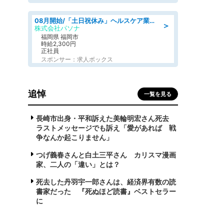
08月開始/「土日祝休み」ヘルスケア業界の産業保健師/高時給/未経験OK/要資格:保健師、正看護師
＞
株式会社パソナ
福岡県 福岡市
時給2,300円
正社員
スポンサー：求人ボックス
追悼
一覧を見る
長崎市出身・平和訴えた美輪明宏さん死去
ラストメッセージでも訴え「愛があれば 戦
争なんか起こりません」
つげ義春さんと白土三平さん カリスマ漫画
家、二人の「違い」とは？
死去した丹羽宇一郎さんは、経済界有数の読
書家だった 『死ぬほど読書』ベストセラー
に