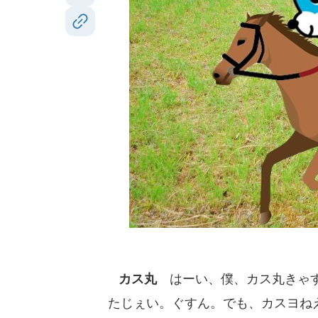
カス丸
はーい、僕、カス丸きゃす
たじぇい。ぐすん。でも、カスヨね