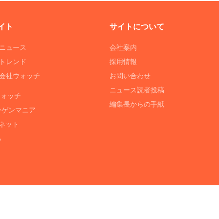
イト
サイトについて
Tニュース
会社案内
Tトレンド
採用情報
ST会社ウォッチ
お問い合わせ
ニュース読者投稿
ウォッチ
編集長からの手紙
ーゲンマニア
ネット
る