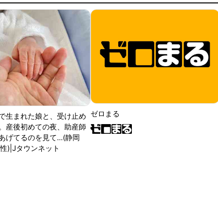
ゼロまる
で生まれた娘と、受け止め
。産後初めての夜、助産師
げてるのを見て...(静岡
性)|Jタウンネット