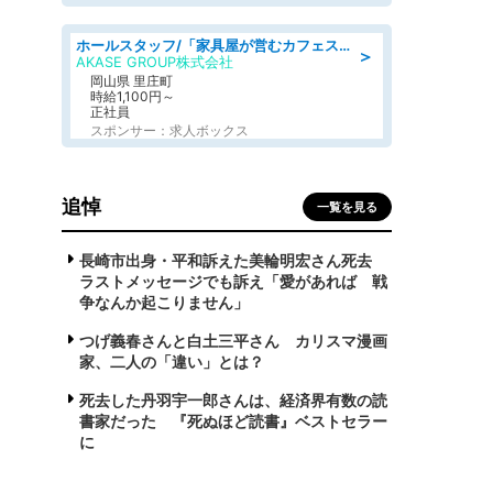
ホールスタッフ/「家具屋が営むカフェスタッフ!」週2日～OK!嬉しいまかない付き/岡山県/浅口郡里庄町
＞
AKASE GROUP株式会社
岡山県 里庄町
時給1,100円～
正社員
スポンサー：求人ボックス
追悼
一覧を見る
長崎市出身・平和訴えた美輪明宏さん死去
ラストメッセージでも訴え「愛があれば 戦
争なんか起こりません」
つげ義春さんと白土三平さん カリスマ漫画
家、二人の「違い」とは？
死去した丹羽宇一郎さんは、経済界有数の読
書家だった 『死ぬほど読書』ベストセラー
に