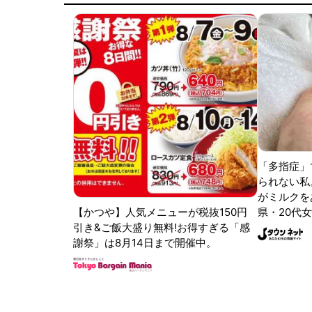
「多指症」
られない私
がミルクをあ
【かつや】人気メニューが税抜150円
県・20代女
引き&ご飯大盛り無料!お得すぎる「感
謝祭」は8月14日まで開催中。