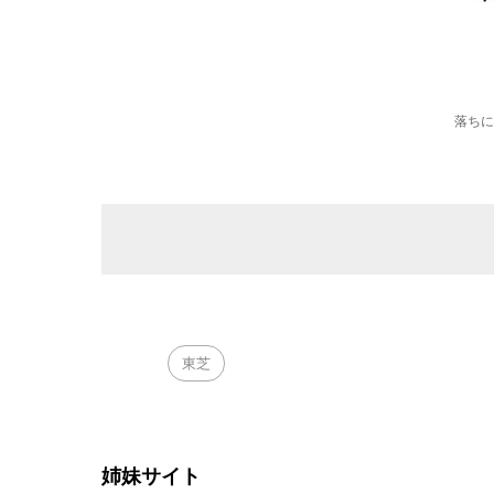
落ちに
東芝
姉妹サイト