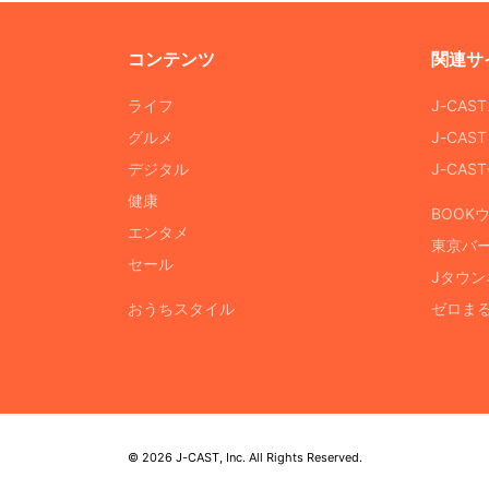
コンテンツ
関連サ
ライフ
J-CAS
グルメ
J-CAS
デジタル
J-CA
健康
BOOK
エンタメ
東京バ
セール
Jタウン
おうちスタイル
ゼロま
© 2026 J-CAST, Inc. All Rights Reserved.