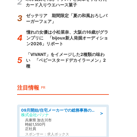
カード入りウエハース菓子
ゼッテリア 期間限定「夏の和風おろしバ
ーガーフェア」
憧れの女優は小松菜奈、大阪の16歳がグラ
ンプリに 「bijoux新人発掘オーディショ
ン2026」リポート
「VIVANT」をイメージした2種類の味わ
い 「ベビースタードデカイラーメン」2
種
注目情報
PR
09月開始/住宅メーカーでの総務事務のお仕事/駅近/車通勤可/一般事務/人事労務
＞
株式会社パソナ
兵庫県 加古川市
時給1,550円
正社員
スポンサー：求人ボックス