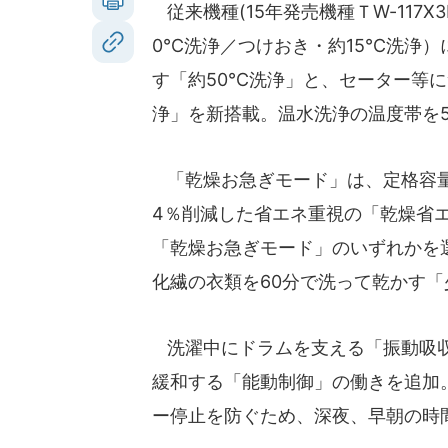
従来機種(15年発売機種ＴW-117X
0℃洗浄／つけおき・約15℃洗浄
す「約50℃洗浄」と、セーター等
浄」を新搭載。温水洗浄の温度帯を5
「乾燥お急ぎモード」は、定格容量7
4％削減した省エネ重視の「乾燥省エ
「乾燥お急ぎモード」のいずれかを選
化繊の衣類を60分で洗って乾かす「
洗濯中にドラムを支える「振動吸収
緩和する「能動制御」の働きを追加
ー停止を防ぐため、深夜、早朝の時