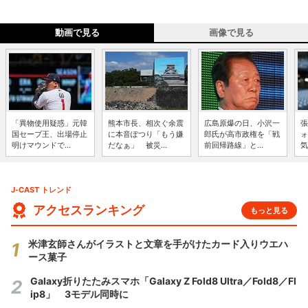
動画で見る
画像で見る
「異物使用疑惑」元韓
熊本市長、相次ぐ余震
広島原爆の日、小沢一
張
国セーブ王、出場停止
に本音ぽつり「もう嫌
郎氏が高市政権を「戦
ォ
明けマウンドで...
だなぁ」 被災...
前回帰路線」と...
気
J-CAST トレンド
アクセスランキング
もっと見る
米津玄師さんがイラストと文章を手がけたカード入りウエハ
ース菓子
Galaxy折りたたみスマホ「Galaxy Z Fold8 Ultra／Fold8／Fl
ip8」 3モデル同時に