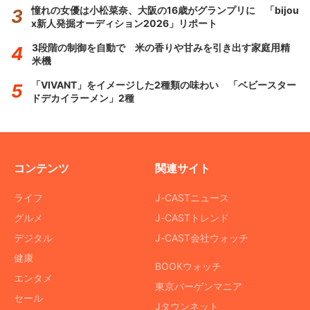
憧れの女優は小松菜奈、大阪の16歳がグランプリに 「bijou
x新人発掘オーディション2026」リポート
3段階の制御を自動で 米の香りや甘みを引き出す家庭用精
米機
「VIVANT」をイメージした2種類の味わい 「ベビースター
ドデカイラーメン」2種
コンテンツ
関連サイト
ライフ
J-CASTニュース
グルメ
J-CASTトレンド
デジタル
J-CAST会社ウォッチ
健康
BOOKウォッチ
エンタメ
東京バーゲンマニア
セール
Jタウンネット