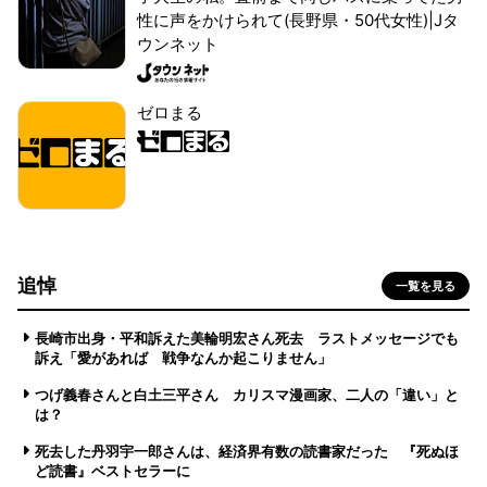
性に声をかけられて(長野県・50代女性)|Jタ
ウンネット
ゼロまる
追悼
一覧を見る
長崎市出身・平和訴えた美輪明宏さん死去 ラストメッセージでも
訴え「愛があれば 戦争なんか起こりません」
つげ義春さんと白土三平さん カリスマ漫画家、二人の「違い」と
は？
死去した丹羽宇一郎さんは、経済界有数の読書家だった 『死ぬほ
ど読書』ベストセラーに