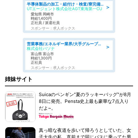
半導体製品の加工・組付け・検査/寮完備/日勤/日払い/工場・製造
＞
UTエージェント株式会社AGT東海第一CU
愛知県 岡崎市
時給1,400円
正社員 / 派遣社員
スポンサー：求人ボックス
営業事務/エネルギー業界/大手グループでの購買のお仕事/駅近/車通勤可/営業事務
＞
株式会社パソナ
富山県 富山市
時給1,300円
正社員
スポンサー：求人ボックス
姉妹サイト
Suicaのペンギン"夏のラッキーバッグ"が8月
8日に発売。Pensta史上最も豪華な7点入り
だよ~。
真っ暗な夜道を歩いて帰ろうとしていた、女
子大生の私。直前まで同じバスに乗ってた男