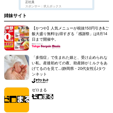
正社員
スポンサー：求人ボックス
姉妹サイト
【かつや】人気メニューが税抜150円引き&ご
飯大盛り無料!お得すぎる「感謝祭」は8月14
日まで開催中。
「多指症」で生まれた娘と、受け止められな
い私。産後初めての夜、助産師がミルクをあ
げてるのを見て...(静岡県・20代女性)|Jタウ
ンネット
ゼロまる