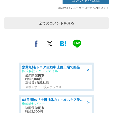
全てのコメントを見る
寮費無料/トヨタ自動車 上郷工場で部品の組立製造/tutumi
＞
株式会社テクノスマイル
愛知県 豊田市
時給2,100円
正社員 / 派遣社員
スポンサー：求人ボックス
08月開始/「土日祝休み」ヘルスケア業界の産業保健師/高時給/未経験OK/要資格:保健師、正看護師
＞
株式会社パソナ
福岡県 福岡市
時給2,300円