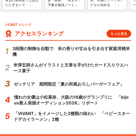
黄色の着物姿で上品な
妻・綾菜、「美文字」
美、華麗にトリプルア
う
たたずまいで ...
手書き勉強ノート...
クセル決める 「...
一
J-CAST トレンド
アクセスランキング
もっと見る
3段階の制御を自動で 米の香りや甘みを引き出す家庭用精米
機
米津玄師さんがイラストと文章を手がけたカード入りウエハ
ース菓子
ゼッテリア 期間限定「夏の和風おろしバーガーフェア」
憧れの女優は小松菜奈、大阪の16歳がグランプリに 「bijo
ux新人発掘オーディション2026」リポート
「VIVANT」をイメージした2種類の味わい 「ベビースター
ドデカイラーメン」2種