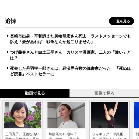
追悼
一覧を見る
長崎市出身・平和訴えた美輪明宏さん死去 ラストメッセージでも
訴え「愛があれば 戦争なんか起こりません」
つげ義春さんと白土三平さん カリスマ漫画家、二人の「違い」と
は？
死去した丹羽宇一郎さんは、経済界有数の読書家だった 『死ぬほ
ど読書』ベストセラーに
動画で見る
画像で見る
三田寛子、優雅な淡い
加藤茶の45歳年下
フィギュア・中井亜
制