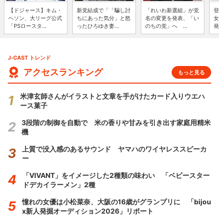
【ドジャース】キム・
新党結成で「「騙し討
「れいわ新選組」が党
登
ヘソン、大リーグ公式
ちにあった気分」と怒
名の変更を発表、「い
女
「PSロースタ...
ったひろゆき妻...
のちの党」へ ...
発
J-CAST トレンド
アクセスランキング
もっと見る
米津玄師さんがイラストと文章を手がけたカード入りウエハ
ース菓子
3段階の制御を自動で 米の香りや甘みを引き出す家庭用精米
機
上質で没入感のあるサウンド ヤマハのワイヤレススピーカ
ー
「VIVANT」をイメージした2種類の味わい 「ベビースター
ドデカイラーメン」2種
憧れの女優は小松菜奈、大阪の16歳がグランプリに 「bijou
x新人発掘オーディション2026」リポート