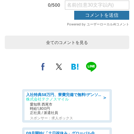
全てのコメントを見る
入社特典58万円、寮費完備で無料!デンソーで働こう!自動車工場で小型部品の検査業務 denso aichi
＞
株式会社テクノスマイル
愛知県 西尾市
時給1,800円
正社員 / 派遣社員
スポンサー：求人ボックス
09月開始/「土日祝休み」グローバル企業での産業保健のお仕事/保健師/高時給/残業なし/服装自由