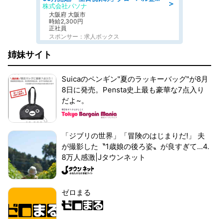
＞
株式会社パソナ
大阪府 大阪市
時給2,300円
正社員
スポンサー：求人ボックス
姉妹サイト
Suicaのペンギン"夏のラッキーバッグ"が8月
8日に発売。Pensta史上最も豪華な7点入り
だよ~。
「ジブリの世界」「冒険のはじまりだ!」 夫
が撮影した〝1歳娘の後ろ姿〟が良すぎて...4.
8万人感激|Jタウンネット
ゼロまる