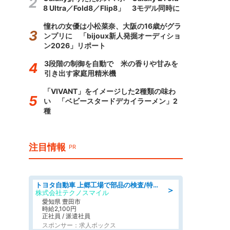
8 Ultra／Fold8／Flip8」 3モデル同時に
憧れの女優は小松菜奈、大阪の16歳がグラ
ンプリに 「bijoux新人発掘オーディショ
ン2026」リポート
3段階の制御を自動で 米の香りや甘みを
引き出す家庭用精米機
「VIVANT」をイメージした2種類の味わ
い 「ベビースタードデカイラーメン」2
種
注目情報
PR
トヨタ自動車 上郷工場で部品の検査/特典168万/tutumi
＞
株式会社テクノスマイル
愛知県 豊田市
時給2,100円
正社員 / 派遣社員
スポンサー：求人ボックス