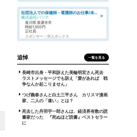
社団法人での保健師・看護師のお仕事/未経験OK/要資格:普通免許、保健師、正看護師
＞
株式会社パソナ
香川県 善通寺市
時給1,500円
正社員
スポンサー：求人ボックス
追悼
一覧を見る
長崎市出身・平和訴えた美輪明宏さん死去
ラストメッセージでも訴え「愛があれば 戦
争なんか起こりません」
つげ義春さんと白土三平さん カリスマ漫画
家、二人の「違い」とは？
死去した丹羽宇一郎さんは、経済界有数の読
書家だった 『死ぬほど読書』ベストセラー
に