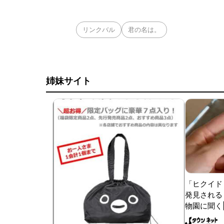
リンクバル
君の名は。
姉妹サイト
「ヒクイド
発見される 
物園に聞く