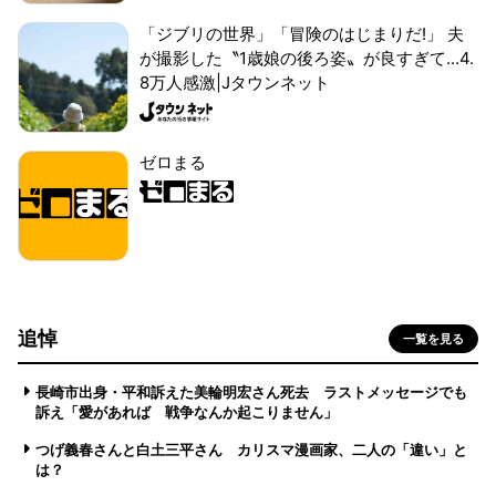
「ジブリの世界」「冒険のはじまりだ!」 夫
が撮影した〝1歳娘の後ろ姿〟が良すぎて...4.
8万人感激|Jタウンネット
ゼロまる
追悼
一覧を見る
長崎市出身・平和訴えた美輪明宏さん死去 ラストメッセージでも
訴え「愛があれば 戦争なんか起こりません」
つげ義春さんと白土三平さん カリスマ漫画家、二人の「違い」と
は？