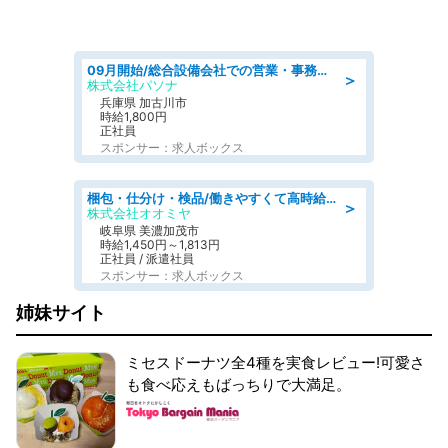
09月開始/総合設備会社での営業・事務のお仕事/車通勤可/賞与あり/営業/営業事務
＞
株式会社パソナ
兵庫県 加古川市
時給1,800円
正社員
スポンサー：求人ボックス
梱包・仕分け・検品/働きやすくて高時給の仕分け作業長期休暇充実/残業なし
＞
株式会社オオミヤ
岐阜県 美濃加茂市
時給1,450円～1,813円
正社員 / 派遣社員
スポンサー：求人ボックス
姉妹サイト
ミセスドーナツ全4種を実食レビュー!可愛さ
も食べ応えもばっちりで大満足。