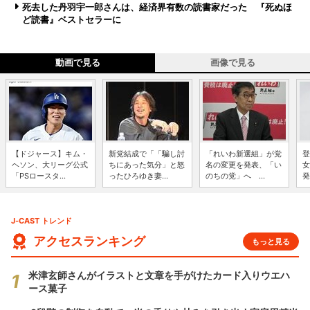
死去した丹羽宇一郎さんは、経済界有数の読書家だった 『死ぬほ
ど読書』ベストセラーに
動画で見る
画像で見る
【ドジャース】キム・
新党結成で「「騙し討
「れいわ新選組」が党
登
ヘソン、大リーグ公式
ちにあった気分」と怒
名の変更を発表、「い
女
「PSロースタ...
ったひろゆき妻...
のちの党」へ ...
発
J-CAST トレンド
アクセスランキング
もっと見る
米津玄師さんがイラストと文章を手がけたカード入りウエハ
ース菓子