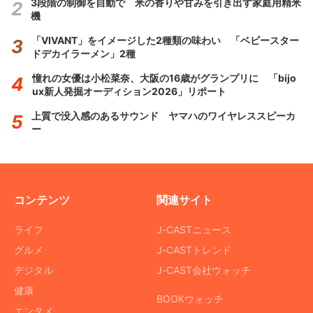
3段階の制御を自動で 米の香りや甘みを引き出す家庭用精米
機
「VIVANT」をイメージした2種類の味わい 「ベビースター
ドデカイラーメン」2種
憧れの女優は小松菜奈、大阪の16歳がグランプリに 「bijo
ux新人発掘オーディション2026」リポート
上質で没入感のあるサウンド ヤマハのワイヤレススピーカ
ー
コンテンツ
関連サイト
ライフ
J-CASTニュース
グルメ
J-CASTトレンド
デジタル
J-CAST会社ウォッチ
健康
BOOKウォッチ
エンタメ