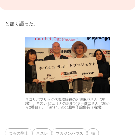
と熱く語った。
ネコリパブリック代表取締役の河瀬麻花さん（左
端）、ネスレ ピュリナのホルツァー健二さん（左か
ら2番目）、「anan」の北脇朝子編集長（右端）
つるの剛士
ネスレ
マガジンハウス
猫