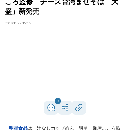
ころ監修 チーズ台湾まぜそば 大
盛」新発売
2016.11.22 12:15
0
明星食品
は、汁なしカップめん「明星 麺屋こころ監