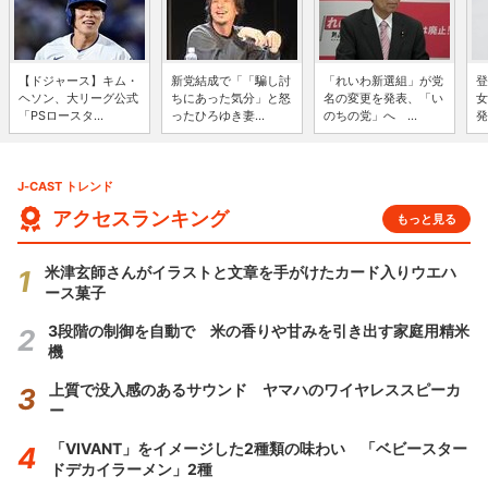
【ドジャース】キム・
新党結成で「「騙し討
「れいわ新選組」が党
登
ヘソン、大リーグ公式
ちにあった気分」と怒
名の変更を発表、「い
女
「PSロースタ...
ったひろゆき妻...
のちの党」へ ...
発
J-CAST トレンド
アクセスランキング
もっと見る
米津玄師さんがイラストと文章を手がけたカード入りウエハ
ース菓子
3段階の制御を自動で 米の香りや甘みを引き出す家庭用精米
機
上質で没入感のあるサウンド ヤマハのワイヤレススピーカ
ー
「VIVANT」をイメージした2種類の味わい 「ベビースター
ドデカイラーメン」2種