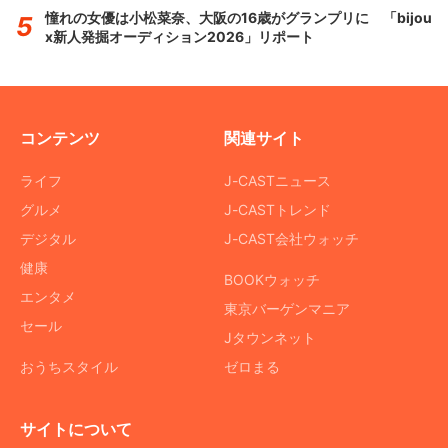
憧れの女優は小松菜奈、大阪の16歳がグランプリに 「bijou
x新人発掘オーディション2026」リポート
コンテンツ
関連サイト
ライフ
J-CASTニュース
グルメ
J-CASTトレンド
デジタル
J-CAST会社ウォッチ
健康
BOOKウォッチ
エンタメ
東京バーゲンマニア
セール
Jタウンネット
おうちスタイル
ゼロまる
サイトについて