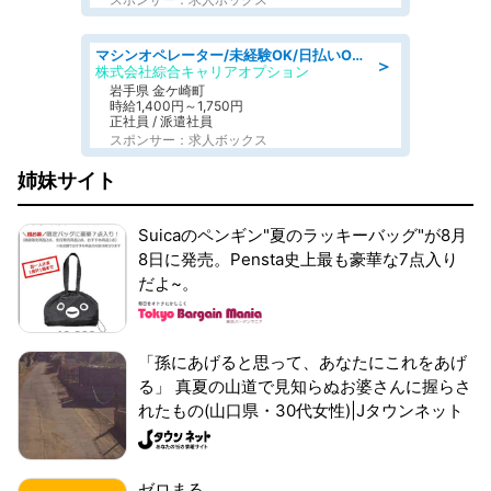
マシンオペレーター/未経験OK/日払いOK/寮完備/交替制/20・30・40代活躍中
＞
株式会社綜合キャリアオプション
岩手県 金ケ崎町
時給1,400円～1,750円
正社員 / 派遣社員
スポンサー：求人ボックス
姉妹サイト
Suicaのペンギン"夏のラッキーバッグ"が8月
8日に発売。Pensta史上最も豪華な7点入り
だよ~。
「孫にあげると思って、あなたにこれをあげ
る」 真夏の山道で見知らぬお婆さんに握らさ
れたもの(山口県・30代女性)|Jタウンネット
ゼロまる