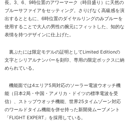
長。3、6、9時位置のアワーマーク（時目盛り）に天然の
ブルーサファイアをセッティング。さりげなく高級感を演
出するとともに、6時位置のダイヤルリングのみブルーを
使用することで大人の男性の腕元にフィットした、知的な
表情を持つデザインに仕上げた。
裏ぶたには限定モデルの証明としてLimited Editionの
文字とシリアルナンバーを刻印、専用の限定ボックスに納
められている。
機能面では4エリア5局対応のソーラー電波ウオッチ機
能（日本2局・中国・アメリカ・ドイツの標準電波を受
信）、ストップウオッチ機能、世界25タイムゾーン対応
のワールドタイム機能を併せ持った新開発ムーブメント
「FLIGHT EXPERT」を採用している。