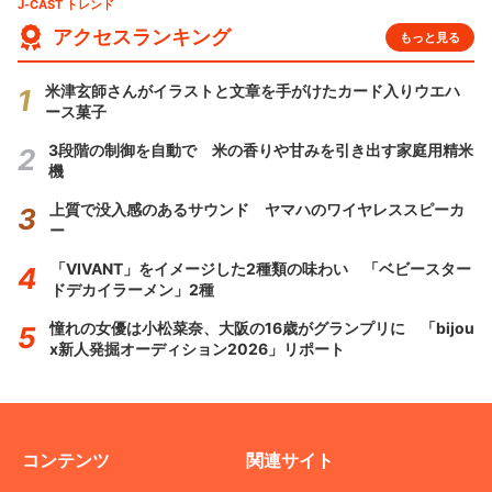
J-CAST トレンド
アクセスランキング
もっと見る
米津玄師さんがイラストと文章を手がけたカード入りウエハ
ース菓子
3段階の制御を自動で 米の香りや甘みを引き出す家庭用精米
機
上質で没入感のあるサウンド ヤマハのワイヤレススピーカ
ー
「VIVANT」をイメージした2種類の味わい 「ベビースター
ドデカイラーメン」2種
憧れの女優は小松菜奈、大阪の16歳がグランプリに 「bijou
x新人発掘オーディション2026」リポート
コンテンツ
関連サイト