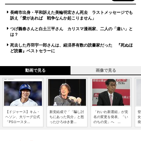
長崎市出身・平和訴えた美輪明宏さん死去 ラストメッセージでも
訴え「愛があれば 戦争なんか起こりません」
つげ義春さんと白土三平さん カリスマ漫画家、二人の「違い」と
は？
死去した丹羽宇一郎さんは、経済界有数の読書家だった 『死ぬほ
ど読書』ベストセラーに
動画で見る
画像で見る
【ドジャース】キム・
新党結成で「「騙し討
「れいわ新選組」が党
登
ヘソン、大リーグ公式
ちにあった気分」と怒
名の変更を発表、「い
女
「PSロースタ...
ったひろゆき妻...
のちの党」へ ...
発