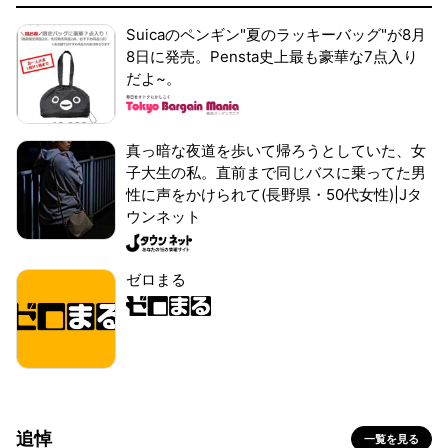
Suicaのペンギン"夏のラッキーバッグ"が8月
8日に発売。Pensta史上最も豪華な7点入り
だよ~。
真っ暗な夜道を歩いて帰ろうとしていた、女
子大生の私。直前まで同じバスに乗ってた男
性に声をかけられて(長野県・50代女性)|Jタ
ウンネット
ゼロまる
追悼
一覧を見る