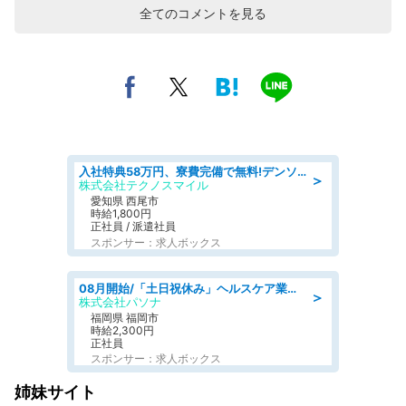
全てのコメントを見る
入社特典58万円、寮費完備で無料!デンソーで働こう!自動車工場で小型部品の検査業務 denso aichi
＞
株式会社テクノスマイル
愛知県 西尾市
時給1,800円
正社員 / 派遣社員
スポンサー：求人ボックス
08月開始/「土日祝休み」ヘルスケア業界の産業保健師/高時給/未経験OK/要資格:保健師、正看護師
＞
株式会社パソナ
福岡県 福岡市
時給2,300円
正社員
スポンサー：求人ボックス
姉妹サイト