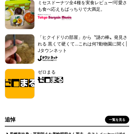
ミセスドーナツ全4種を実食レビュー!可愛さ
も食べ応えもばっちりで大満足。
「ヒクイドリの部屋」から〝謎の棒〟発見さ
れる 黒くて硬くて...これは何?動物園に聞く|
Jタウンネット
ゼロまる
追悼
一覧を見る