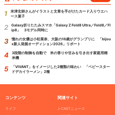
米津玄師さんがイラストと文章を手がけたカード入りウエハ
ース菓子
Galaxy折りたたみスマホ「Galaxy Z Fold8 Ultra／Fold8／Fl
ip8」 3モデル同時に
憧れの女優は小松菜奈、大阪の16歳がグランプリに 「bijou
x新人発掘オーディション2026」リポート
3段階の制御を自動で 米の香りや甘みを引き出す家庭用精
米機
「VIVANT」をイメージした2種類の味わい 「ベビースター
ドデカイラーメン」2種
コンテンツ
関連サイト
ライフ
J-CASTニュース