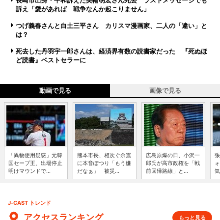
長崎市出身・平和訴えた美輪明宏さん死去 ラストメッセージでも
訴え「愛があれば 戦争なんか起こりません」
つげ義春さんと白土三平さん カリスマ漫画家、二人の「違い」と
は？
死去した丹羽宇一郎さんは、経済界有数の読書家だった 『死ぬほ
ど読書』ベストセラーに
動画で見る
画像で見る
「異物使用疑惑」元韓
熊本市長、相次ぐ余震
広島原爆の日、小沢一
張
国セーブ王、出場停止
に本音ぽつり「もう嫌
郎氏が高市政権を「戦
ォ
明けマウンドで...
だなぁ」 被災...
前回帰路線」と...
気
J-CAST トレンド
アクセスランキング
もっと見る