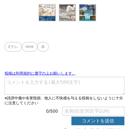
Eテレ
NHK
本