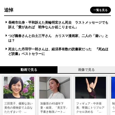
追悼
一覧を見る
長崎市出身・平和訴えた美輪明宏さん死去 ラストメッセージでも
訴え「愛があれば 戦争なんか起こりません」
つげ義春さんと白土三平さん カリスマ漫画家、二人の「違い」と
は？
死去した丹羽宇一郎さんは、経済界有数の読書家だった 『死ぬほ
ど読書』ベストセラーに
動画で見る
画像で見る
三田寛子、優雅な淡い
加藤茶の45歳年下
フィギュア・中井亜
制
黄色の着物姿で上品な
妻・綾菜、「美文字」
美、華麗にトリプルア
う
たたずまいで ...
手書き勉強ノート...
クセル決める 「...
一