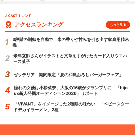
J-CAST トレンド
アクセスランキング
もっと見る
3段階の制御を自動で 米の香りや甘みを引き出す家庭用精米
機
米津玄師さんがイラストと文章を手がけたカード入りウエハ
ース菓子
ゼッテリア 期間限定「夏の和風おろしバーガーフェア」
憧れの女優は小松菜奈、大阪の16歳がグランプリに 「bijo
ux新人発掘オーディション2026」リポート
「VIVANT」をイメージした2種類の味わい 「ベビースター
ドデカイラーメン」2種