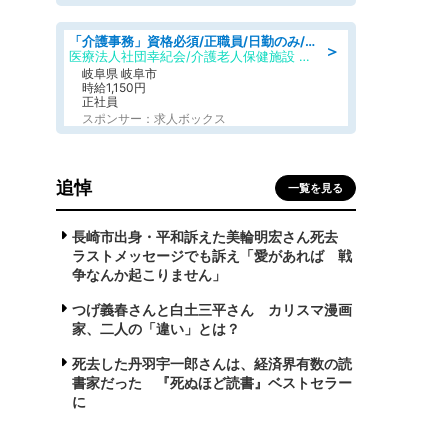
「介護事務」資格必須/正職員/日勤のみ/介護老人保健施設
＞
医療法人社団幸紀会/介護老人保健施設 グリーンビラ安江
岐阜県 岐阜市
時給1,150円
正社員
スポンサー：求人ボックス
追悼
一覧を見る
長崎市出身・平和訴えた美輪明宏さん死去
ラストメッセージでも訴え「愛があれば 戦
争なんか起こりません」
つげ義春さんと白土三平さん カリスマ漫画
家、二人の「違い」とは？
死去した丹羽宇一郎さんは、経済界有数の読
書家だった 『死ぬほど読書』ベストセラー
に