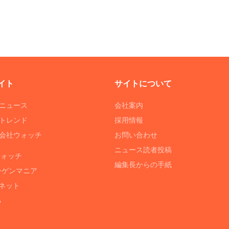
イト
サイトについて
Tニュース
会社案内
Tトレンド
採用情報
ST会社ウォッチ
お問い合わせ
ニュース読者投稿
ウォッチ
編集長からの手紙
ーゲンマニア
ネット
る