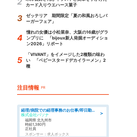
カード入りウエハース菓子
ゼッテリア 期間限定「夏の和風おろしバ
ーガーフェア」
憧れの女優は小松菜奈、大阪の16歳がグラ
ンプリに 「bijoux新人発掘オーディショ
ン2026」リポート
「VIVANT」をイメージした2種類の味わ
い 「ベビースタードデカイラーメン」2
種
注目情報
PR
経理/病院での経理事務のお仕事/即日勤務可/車通勤可/経理/一般事務
＞
株式会社パソナ
福岡県 北九州市
時給1,380円
正社員
スポンサー：求人ボックス