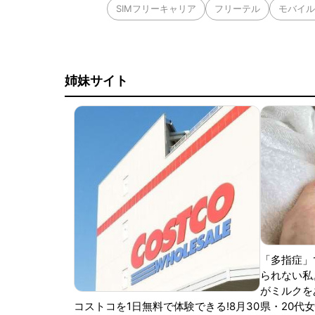
SIMフリーキャリア
フリーテル
モバイル
姉妹サイト
「多指症」
られない私
がミルクをあ
コストコを1日無料で体験できる!8月30
県・20代女