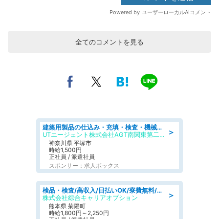
全てのコメントを見る
建築用製品の仕込み・充填・検査・機械操作/寮完備/日払い/工場・製造
＞
UTエージェント株式会社AGT南関東第二CU
神奈川県 平塚市
時給1,500円
正社員 / 派遣社員
スポンサー：求人ボックス
検品・検査/高収入/日払いOK/寮費無料/日勤/20・30・40代活躍中
＞
株式会社綜合キャリアオプション
熊本県 菊陽町
時給1,800円～2,250円