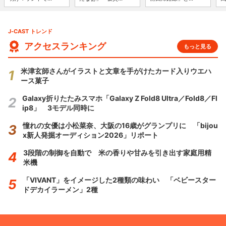
J-CAST トレンド
アクセスランキング
もっと見る
米津玄師さんがイラストと文章を手がけたカード入りウエハ
ース菓子
Galaxy折りたたみスマホ「Galaxy Z Fold8 Ultra／Fold8／Fl
ip8」 3モデル同時に
憧れの女優は小松菜奈、大阪の16歳がグランプリに 「bijou
x新人発掘オーディション2026」リポート
3段階の制御を自動で 米の香りや甘みを引き出す家庭用精
米機
「VIVANT」をイメージした2種類の味わい 「ベビースター
ドデカイラーメン」2種