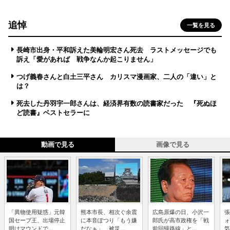
追悼
一覧を見る
長崎市出身・平和訴えた美輪明宏さん死去 ラストメッセージでも
訴え「愛があれば 戦争なんか起こりません」
つげ義春さんと白土三平さん カリスマ漫画家、二人の「違い」と
は？
死去した丹羽宇一郎さんは、経済界有数の読書家だった 『死ぬほ
ど読書』ベストセラーに
動画で見る
画像で見る
「異物使用疑惑」元韓
熊本市長、相次ぐ余震
広島原爆の日、小沢一
張
国セーブ王、出場停止
に本音ぽつり「もう嫌
郎氏が高市政権を「戦
ォ
明けマウンドで...
だなぁ」 被災...
前回帰路線」と...
気