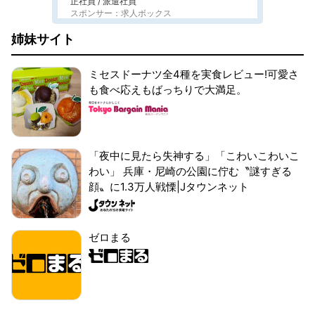
正社員 / 派遣社員
スポンサー：求人ボックス
姉妹サイト
ミセスドーナツ全4種を実食レビュー!可愛さ
も食べ応えもばっちりで大満足。
「夜中に見たら失神する」「こわいこわいこ
わい」 兵庫・尼崎の公園に佇む〝謎すぎる
顔〟に1.3万人戦慄|Jタウンネット
ゼロまる