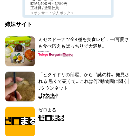
時給1,400円～1,750円
正社員 / 派遣社員
スポンサー：求人ボックス
姉妹サイト
ミセスドーナツ全4種を実食レビュー!可愛さ
も食べ応えもばっちりで大満足。
「ヒクイドリの部屋」から〝謎の棒〟発見さ
れる 黒くて硬くて...これは何?動物園に聞く|
Jタウンネット
ゼロまる