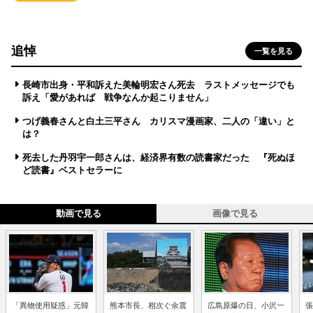
追悼
一覧を見る
長崎市出身・平和訴えた美輪明宏さん死去 ラストメッセージでも
訴え「愛があれば 戦争なんか起こりません」
つげ義春さんと白土三平さん カリスマ漫画家、二人の「違い」と
は？
死去した丹羽宇一郎さんは、経済界有数の読書家だった 『死ぬほ
ど読書』ベストセラーに
動画で見る
画像で見る
「異物使用疑惑」元韓
熊本市長、相次ぐ余震
広島原爆の日、小沢一
張