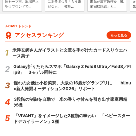
国セーブ王、出場停止
に本音ぽつり「もう嫌
郎氏が高市政権を「戦
ォ
明けマウンドで...
だなぁ」 被災...
前回帰路線」と...
気
J-CAST トレンド
アクセスランキング
もっと見る
米津玄師さんがイラストと文章を手がけたカード入りウエハ
ース菓子
Galaxy折りたたみスマホ「Galaxy Z Fold8 Ultra／Fold8／Fl
ip8」 3モデル同時に
憧れの女優は小松菜奈、大阪の16歳がグランプリに 「bijou
x新人発掘オーディション2026」リポート
3段階の制御を自動で 米の香りや甘みを引き出す家庭用精
米機
「VIVANT」をイメージした2種類の味わい 「ベビースター
ドデカイラーメン」2種