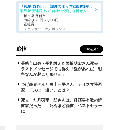
「残業ほぼなし」調理スタッフ/調理師免許必須/正職員/日勤のみ/介護付き有料老人ホーム/社会保障完備
＞
群馬郵便逓送 株式会社/介護付有料老人ホーム ふる里
栃木県 足利市
時給1,073円～1,100円
正社員
スポンサー：求人ボックス
追悼
一覧を見る
長崎市出身・平和訴えた美輪明宏さん死去
ラストメッセージでも訴え「愛があれば 戦
争なんか起こりません」
つげ義春さんと白土三平さん カリスマ漫画
家、二人の「違い」とは？
死去した丹羽宇一郎さんは、経済界有数の読
書家だった 『死ぬほど読書』ベストセラー
に