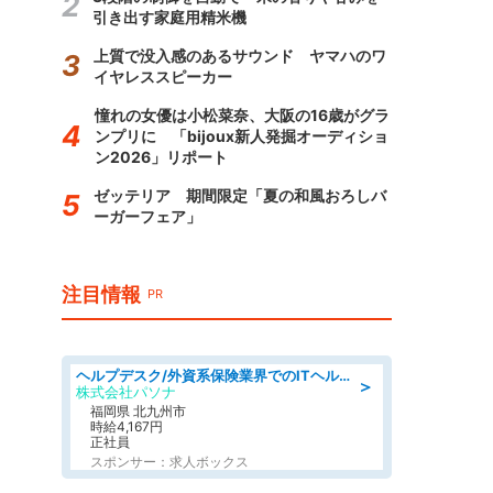
引き出す家庭用精米機
上質で没入感のあるサウンド ヤマハのワ
イヤレススピーカー
憧れの女優は小松菜奈、大阪の16歳がグラ
ンプリに 「bijoux新人発掘オーディショ
ン2026」リポート
ゼッテリア 期間限定「夏の和風おろしバ
ーガーフェア」
注目情報
PR
ヘルプデスク/外資系保険業界でのITヘルプデスク業務/駅近/即日勤務可/ヘルプデスク
＞
株式会社パソナ
福岡県 北九州市
時給4,167円
正社員
スポンサー：求人ボックス