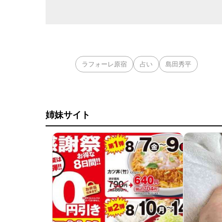
ラフォーレ原宿
占い
島田秀平
姉妹サイト