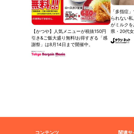
「多指症」
られない私
がミルクをあ
【かつや】人気メニューが税抜150円
県・20代女
引き&ご飯大盛り無料!お得すぎる「感
謝祭」は8月14日まで開催中。
コンテンツ
関連サ