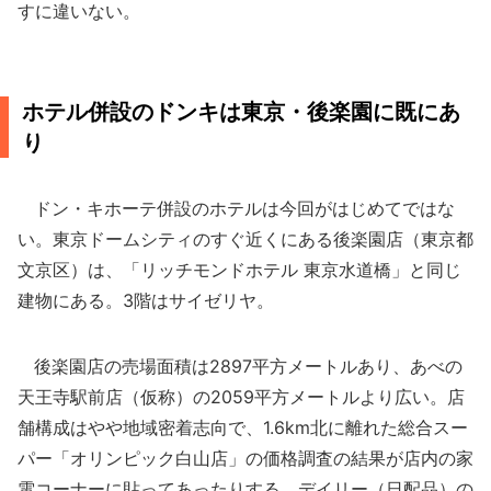
すに違いない。
ホテル併設のドンキは東京・後楽園に既にあ
り
ドン・キホーテ併設のホテルは今回がはじめてではな
い。東京ドームシティのすぐ近くにある後楽園店（東京都
文京区）は、「リッチモンドホテル 東京水道橋」と同じ
建物にある。3階はサイゼリヤ。
後楽園店の売場面積は2897平方メートルあり、あべの
天王寺駅前店（仮称）の2059平方メートルより広い。店
舗構成はやや地域密着志向で、1.6km北に離れた総合スー
パー「オリンピック白山店」の価格調査の結果が店内の家
電コーナーに貼ってあったりする。デイリー（日配品）の