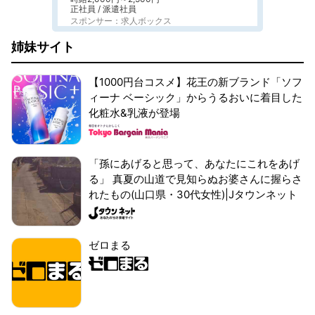
正社員 / 派遣社員
スポンサー：求人ボックス
姉妹サイト
【1000円台コスメ】花王の新ブランド「ソフ
ィーナ ベーシック」からうるおいに着目した
化粧水&乳液が登場
「孫にあげると思って、あなたにこれをあげ
る」 真夏の山道で見知らぬお婆さんに握らさ
れたもの(山口県・30代女性)|Jタウンネット
ゼロまる