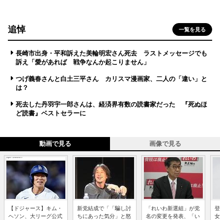
追悼
一覧を見る
長崎市出身・平和訴えた美輪明宏さん死去 ラストメッセージでも
訴え「愛があれば 戦争なんか起こりません」
つげ義春さんと白土三平さん カリスマ漫画家、二人の「違い」と
は？
死去した丹羽宇一郎さんは、経済界有数の読書家だった 『死ぬほ
ど読書』ベストセラーに
動画で見る
画像で見る
【ドジャース】キム・
新党結成で「「騙し討
「れいわ新選組」が党
登
ヘソン、大リーグ公式
ちにあった気分」と怒
名の変更を発表、「い
女