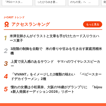
「PSロースタ...
ったひろゆき妻...
のちの党」へ ...
発
J-CAST トレンド
アクセスランキング
もっと見る
米津玄師さんがイラストと文章を手がけたカード入りウエハ
ース菓子
3段階の制御を自動で 米の香りや甘みを引き出す家庭用精米
機
上質で没入感のあるサウンド ヤマハのワイヤレススピーカ
ー
「VIVANT」をイメージした2種類の味わい 「ベビースター
ドデカイラーメン」2種
憧れの女優は小松菜奈、大阪の16歳がグランプリに 「bijou
x新人発掘オーディション2026」リポート