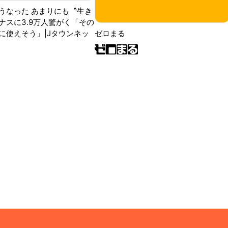
うなった あまりにも〝生き
ナスに3.9万人驚がく「その
に使えそう」|Jタウンネッ
ゼロまる