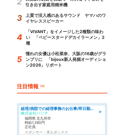
引き出す家庭用精米機
上質で没入感のあるサウンド ヤマハのワ
イヤレススピーカー
「VIVANT」をイメージした2種類の味わ
い 「ベビースタードデカイラーメン」2
種
憧れの女優は小松菜奈、大阪の16歳がグラ
ンプリに 「bijoux新人発掘オーディショ
ン2026」リポート
注目情報
PR
経理/病院での経理事務のお仕事/即日勤務可/車通勤可/経理/一般事務
＞
株式会社パソナ
福岡県 北九州市
時給1,380円
正社員
スポンサー：求人ボックス