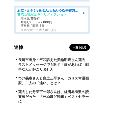
組立・組付け/高収入/日払いOK/寮費無料/交替制/20・30・40代活躍中
＞
株式会社綜合キャリアオプション
熊本県 菊陽町
時給1,600円～2,000円
正社員 / 派遣社員
スポンサー：求人ボックス
追悼
一覧を見る
長崎市出身・平和訴えた美輪明宏さん死去
ラストメッセージでも訴え「愛があれば 戦
争なんか起こりません」
つげ義春さんと白土三平さん カリスマ漫画
家、二人の「違い」とは？
死去した丹羽宇一郎さんは、経済界有数の読
書家だった 『死ぬほど読書』ベストセラー
に