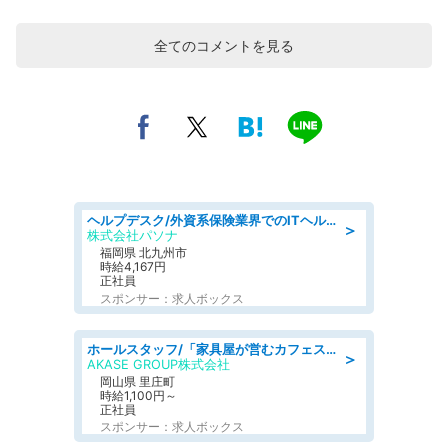
全てのコメントを見る
ヘルプデスク/外資系保険業界でのITヘルプデスク業務/駅近/即日勤務可/ヘルプデスク
＞
株式会社パソナ
福岡県 北九州市
時給4,167円
正社員
スポンサー：求人ボックス
ホールスタッフ/「家具屋が営むカフェスタッフ!」週2日～OK!嬉しいまかない付き/岡山県/浅口郡里庄町
＞
AKASE GROUP株式会社
岡山県 里庄町
時給1,100円～
正社員
スポンサー：求人ボックス