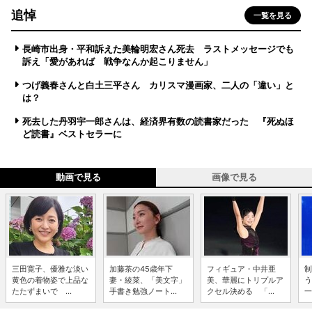
追悼
一覧を見る
長崎市出身・平和訴えた美輪明宏さん死去 ラストメッセージでも
訴え「愛があれば 戦争なんか起こりません」
つげ義春さんと白土三平さん カリスマ漫画家、二人の「違い」と
は？
死去した丹羽宇一郎さんは、経済界有数の読書家だった 『死ぬほ
ど読書』ベストセラーに
動画で見る
画像で見る
三田寛子、優雅な淡い
加藤茶の45歳年下
フィギュア・中井亜
制
黄色の着物姿で上品な
妻・綾菜、「美文字」
美、華麗にトリプルア
う
たたずまいで ...
手書き勉強ノート...
クセル決める 「...
一