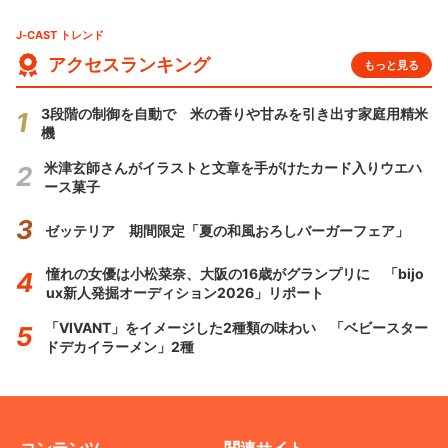
J-CAST トレンド
アクセスランキング
もっと見る
3段階の制御を自動で 米の香りや甘みを引き出す家庭用精米
機
米津玄師さんがイラストと文章を手がけたカード入りウエハ
ース菓子
ゼッテリア 期間限定「夏の和風おろしバーガーフェア」
憧れの女優は小松菜奈、大阪の16歳がグランプリに 「bijo
ux新人発掘オーディション2026」リポート
「VIVANT」をイメージした2種類の味わい 「ベビースター
ドデカイラーメン」2種