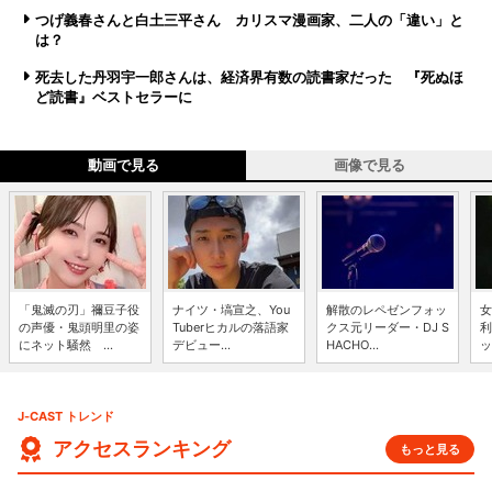
つげ義春さんと白土三平さん カリスマ漫画家、二人の「違い」と
は？
死去した丹羽宇一郎さんは、経済界有数の読書家だった 『死ぬほ
ど読書』ベストセラーに
動画で見る
画像で見る
「鬼滅の刃」禰豆子役
ナイツ・塙宣之、You
解散のレペゼンフォッ
女
の声優・鬼頭明里の姿
Tuberヒカルの落語家
クス元リーダー・DJ S
利
にネット騒然 ...
デビュー...
HACHO...
ッ
J-CAST トレンド
アクセスランキング
もっと見る