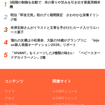
3段階の制御を自動で 米の香りや甘みを引き出す家庭用精米
機
明治「即攻元気」初のグミ期間限定 さわやかな栄養ドリン
ク味
米津玄師さんがイラストと文章を手がけたカード入りウエハ
ース菓子
憧れの女優は小松菜奈、大阪の16歳がグランプリに 「bijo
ux新人発掘オーディション2026」リポート
「VIVANT」をイメージした2種類の味わい 「ベビースター
ドデカイラーメン」2種
コンテンツ
関連サイト
ライフ
J-CASTニュース
グルメ
J-CASTトレンド
デジタル
J-CAST会社ウォッチ