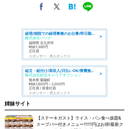
経理/病院での経理事務のお仕事/即日勤務可/車通勤可/経理/一般事務
＞
株式会社パソナ
福岡県 北九州市
時給1,380円
正社員
スポンサー：求人ボックス
組立・組付け/高収入/日払いOK/寮費無料/交替制/20・30・40代活躍中
＞
株式会社綜合キャリアオプション
熊本県 菊陽町
時給1,600円～2,000円
正社員 / 派遣社員
スポンサー：求人ボックス
姉妹サイト
【ステーキガスト】ライス・パン食べ放題&
スープバー付きメニュー1111円はお得!最新ク