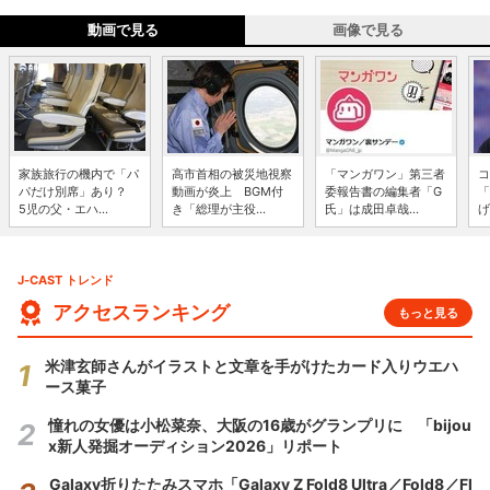
動画で見る
画像で見る
家族旅行の機内で「パ
高市首相の被災地視察
「マンガワン」第三者
コ
パだけ別席」あり？
動画が炎上 BGM付
委報告書の編集者「G
「
5児の父・エハ...
き「総理が主役...
氏」は成田卓哉...
げ
J-CAST トレンド
アクセスランキング
もっと見る
米津玄師さんがイラストと文章を手がけたカード入りウエハ
ース菓子
憧れの女優は小松菜奈、大阪の16歳がグランプリに 「bijou
x新人発掘オーディション2026」リポート
Galaxy折りたたみスマホ「Galaxy Z Fold8 Ultra／Fold8／Fl