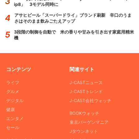
ip8」 3モデル同時に
アサヒビール「スーパードライ」ブランド刷新 辛口のうま
さはそのまま飲みごたえアップ
3段階の制御を自動で 米の香りや甘みを引き出す家庭用精米
機
コンテンツ
関連サイト
ライフ
J-CASTニュース
グルメ
J-CASTトレンド
デジタル
J-CAST会社ウォッチ
健康
BOOKウォッチ
エンタメ
東京バーゲンマニア
セール
Jタウンネット