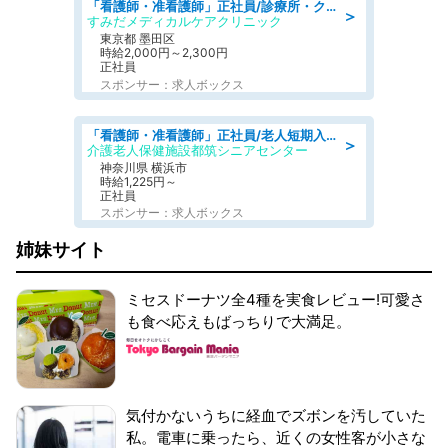
「看護師・准看護師」正社員/診療所・クリニック/正看護師
＞
すみだメディカルケアクリニック
東京都 墨田区
時給2,000円～2,300円
正社員
スポンサー：求人ボックス
「看護師・准看護師」正社員/老人短期入所施設
＞
介護老人保健施設都筑シニアセンター
神奈川県 横浜市
時給1,225円～
正社員
スポンサー：求人ボックス
姉妹サイト
ミセスドーナツ全4種を実食レビュー!可愛さ
も食べ応えもばっちりで大満足。
気付かないうちに経血でズボンを汚していた
私。電車に乗ったら、近くの女性客が小さな