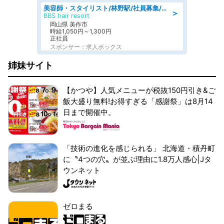
美容師・スタイリスト/林野駅/社員募集/8月9日更新
＞
BBS hair resort
岡山県 美作市
時給1,050円～1,300円
正社員
スポンサー：求人ボックス
姉妹サイト
【かつや】人気メニューが税抜150円引き&ご
飯大盛り無料!お得すぎる「感謝祭」は8月14
日まで開催中。
「技術の進化を感じられる」 北海道・積丹町
に〝4つの穴〟が並ぶ理由に1.8万人感心|Jタ
ウンネット
ゼロまる