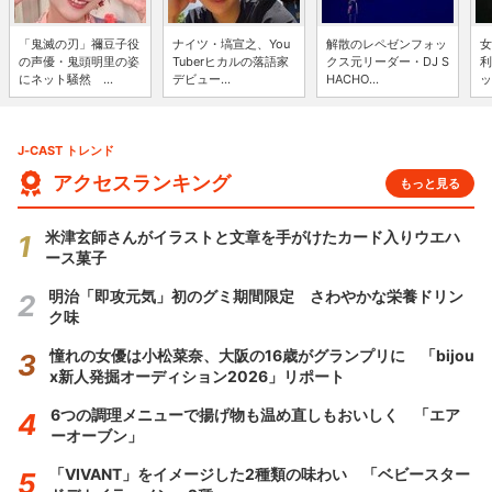
「鬼滅の刃」禰豆子役
ナイツ・塙宣之、You
解散のレペゼンフォッ
女
の声優・鬼頭明里の姿
Tuberヒカルの落語家
クス元リーダー・DJ S
利
にネット騒然 ...
デビュー...
HACHO...
ッ
J-CAST トレンド
アクセスランキング
もっと見る
米津玄師さんがイラストと文章を手がけたカード入りウエハ
ース菓子
明治「即攻元気」初のグミ期間限定 さわやかな栄養ドリン
ク味
憧れの女優は小松菜奈、大阪の16歳がグランプリに 「bijou
x新人発掘オーディション2026」リポート
6つの調理メニューで揚げ物も温め直しもおいしく 「エア
ーオーブン」
「VIVANT」をイメージした2種類の味わい 「ベビースター