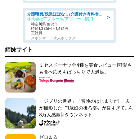
介護職員/残業ほぼなし/介護付き有料老人ホームの介護職/夜勤専従
＞
株式会社アプルール/アプルール鵠沼
神奈川県 藤沢市
時給1,335円～1,481円
正社員
スポンサー：求人ボックス
姉妹サイト
ミセスドーナツ全4種を実食レビュー!可愛さ
も食べ応えもばっちりで大満足。
「ジブリの世界」「冒険のはじまりだ!」 夫
が撮影した〝1歳娘の後ろ姿〟が良すぎて...4.
8万人感激|Jタウンネット
ゼロまる