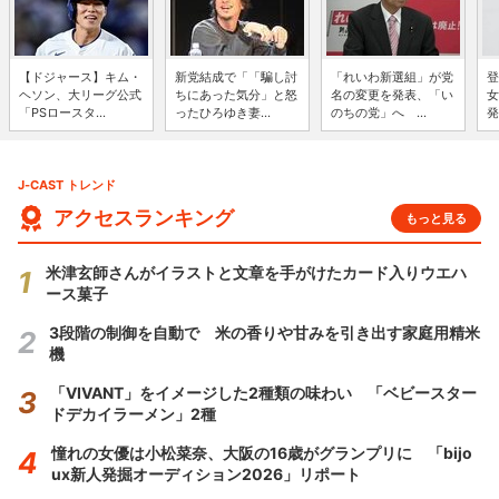
【ドジャース】キム・
新党結成で「「騙し討
「れいわ新選組」が党
登
ヘソン、大リーグ公式
ちにあった気分」と怒
名の変更を発表、「い
女
「PSロースタ...
ったひろゆき妻...
のちの党」へ ...
発
J-CAST トレンド
アクセスランキング
もっと見る
米津玄師さんがイラストと文章を手がけたカード入りウエハ
ース菓子
3段階の制御を自動で 米の香りや甘みを引き出す家庭用精米
機
「VIVANT」をイメージした2種類の味わい 「ベビースター
ドデカイラーメン」2種
憧れの女優は小松菜奈、大阪の16歳がグランプリに 「bijo
ux新人発掘オーディション2026」リポート