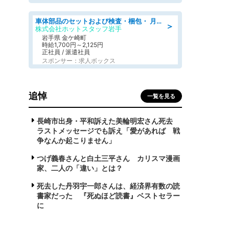
車体部品のセットおよび検査・梱包・ 月収32万可!自動車部品の組付け・検査 家賃補助あり 長期安定/日払いOK
＞
株式会社ホットスタッフ岩手
岩手県 金ケ崎町
時給1,700円～2,125円
正社員 / 派遣社員
スポンサー：求人ボックス
追悼
一覧を見る
長崎市出身・平和訴えた美輪明宏さん死去
ラストメッセージでも訴え「愛があれば 戦
争なんか起こりません」
つげ義春さんと白土三平さん カリスマ漫画
家、二人の「違い」とは？
死去した丹羽宇一郎さんは、経済界有数の読
書家だった 『死ぬほど読書』ベストセラー
に