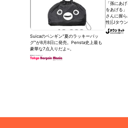
「孫にあげ
をあげる」
さんに握ら
性)|Jタウ
Suicaのペンギン"夏のラッキーバッ
グ"が8月8日に発売。Pensta史上最も
豪華な7点入りだよ~。