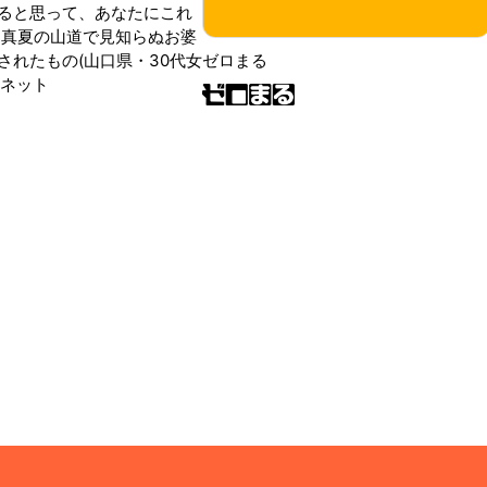
ると思って、あなたにこれ
 真夏の山道で見知らぬお婆
されたもの(山口県・30代女
ゼロまる
ンネット