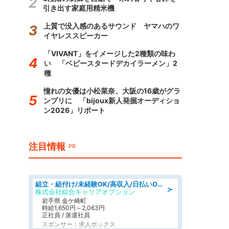
引き出す家庭用精米機
上質で没入感のあるサウンド ヤマハのワ
イヤレススピーカー
「VIVANT」をイメージした2種類の味わ
い 「ベビースタードデカイラーメン」2
種
憧れの女優は小松菜奈、大阪の16歳がグラ
ンプリに 「bijoux新人発掘オーディショ
ン2026」リポート
注目情報
PR
組立・組付け/未経験OK/高収入/日払いOK/交替制/20・30・40代活躍中
＞
株式会社綜合キャリアオプション
岩手県 金ケ崎町
時給1,650円～2,063円
正社員 / 派遣社員
スポンサー：求人ボックス