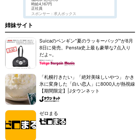
時給4,167円
正社員
スポンサー：求人ボックス
姉妹サイト
Suicaのペンギン"夏のラッキーバッグ"が8月
8日に発売。Pensta史上最も豪華な7点入り
だよ~。
「札幌行きたい」「絶対美味しいやつ」 かき
氷に変身した「白い恋人」に8000人が熱視線
【期間限定】|Jタウンネット
ゼロまる