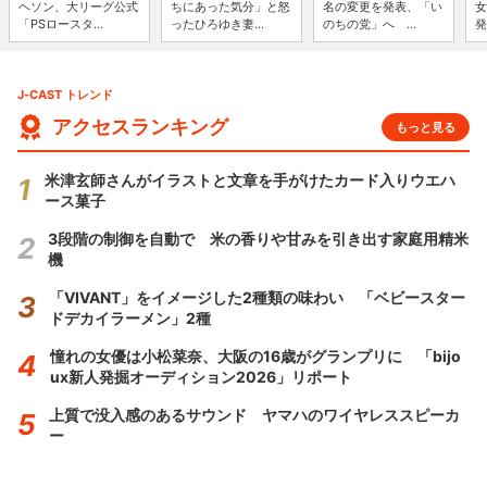
ヘソン、大リーグ公式
ちにあった気分」と怒
名の変更を発表、「い
女
「PSロースタ...
ったひろゆき妻...
のちの党」へ ...
発
J-CAST トレンド
アクセスランキング
もっと見る
米津玄師さんがイラストと文章を手がけたカード入りウエハ
ース菓子
3段階の制御を自動で 米の香りや甘みを引き出す家庭用精米
機
「VIVANT」をイメージした2種類の味わい 「ベビースター
ドデカイラーメン」2種
憧れの女優は小松菜奈、大阪の16歳がグランプリに 「bijo
ux新人発掘オーディション2026」リポート
上質で没入感のあるサウンド ヤマハのワイヤレススピーカ
ー