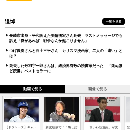
追悼
一覧を見る
長崎市出身・平和訴えた美輪明宏さん死去 ラストメッセージでも
訴え「愛があれば 戦争なんか起こりません」
つげ義春さんと白土三平さん カリスマ漫画家、二人の「違い」と
は？
死去した丹羽宇一郎さんは、経済界有数の読書家だった 『死ぬほ
ど読書』ベストセラーに
動画で見る
画像で見る
【ドジャース】キム・
新党結成で「「騙し討
「れいわ新選組」が党
登