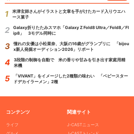
米津玄師さんがイラストと文章を手がけたカード入りウエハ
ース菓子
Galaxy折りたたみスマホ「Galaxy Z Fold8 Ultra／Fold8／Fl
ip8」 3モデル同時に
憧れの女優は小松菜奈、大阪の16歳がグランプリに 「bijou
x新人発掘オーディション2026」リポート
3段階の制御を自動で 米の香りや甘みを引き出す家庭用精
米機
「VIVANT」をイメージした2種類の味わい 「ベビースター
ドデカイラーメン」2種
コンテンツ
関連サイト
ライフ
J-CASTニュース
グルメ
J-CASTトレンド