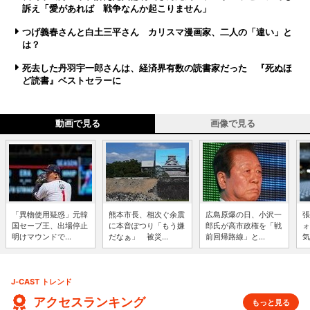
訴え「愛があれば 戦争なんか起こりません」
つげ義春さんと白土三平さん カリスマ漫画家、二人の「違い」と
は？
死去した丹羽宇一郎さんは、経済界有数の読書家だった 『死ぬほ
ど読書』ベストセラーに
動画で見る
画像で見る
「異物使用疑惑」元韓
熊本市長、相次ぐ余震
広島原爆の日、小沢一
張
国セーブ王、出場停止
に本音ぽつり「もう嫌
郎氏が高市政権を「戦
ォ
明けマウンドで...
だなぁ」 被災...
前回帰路線」と...
気
J-CAST トレンド
アクセスランキング
もっと見る