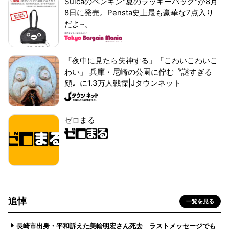
Suicaのペンギン"夏のラッキーバッグ"が8月
8日に発売。Pensta史上最も豪華な7点入り
だよ~。
「夜中に見たら失神する」「こわいこわいこ
わい」 兵庫・尼崎の公園に佇む〝謎すぎる
顔〟に1.3万人戦慄|Jタウンネット
ゼロまる
追悼
一覧を見る
長崎市出身・平和訴えた美輪明宏さん死去 ラストメッセージでも