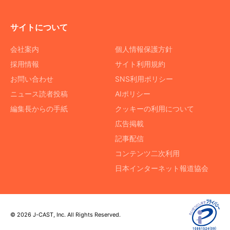
サイトについて
会社案内
個人情報保護方針
採用情報
サイト利用規約
お問い合わせ
SNS利用ポリシー
ニュース読者投稿
AIポリシー
編集長からの手紙
クッキーの利用について
広告掲載
記事配信
コンテンツ二次利用
日本インターネット報道協会
© 2026 J-CAST, Inc. All Rights Reserved.