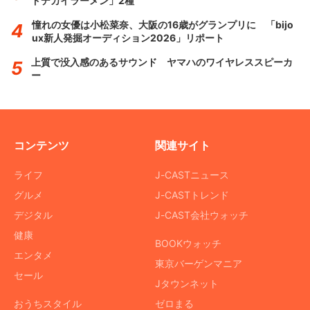
ドデカイラーメン」2種
憧れの女優は小松菜奈、大阪の16歳がグランプリに 「bijo
ux新人発掘オーディション2026」リポート
上質で没入感のあるサウンド ヤマハのワイヤレススピーカ
ー
コンテンツ
関連サイト
ライフ
J-CASTニュース
グルメ
J-CASTトレンド
デジタル
J-CAST会社ウォッチ
健康
BOOKウォッチ
エンタメ
東京バーゲンマニア
セール
Jタウンネット
おうちスタイル
ゼロまる