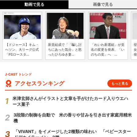
動画で見る
画像で見る
【ドジャース】キム・
新党結成で「「騙し討
「れいわ新選組」が党
登
ヘソン、大リーグ公式
ちにあった気分」と怒
名の変更を発表、「い
女
「PSロースタ...
ったひろゆき妻...
のちの党」へ ...
発
J-CAST トレンド
アクセスランキング
もっと見る
米津玄師さんがイラストと文章を手がけたカード入りウエハ
ース菓子
3段階の制御を自動で 米の香りや甘みを引き出す家庭用精米
機
「VIVANT」をイメージした2種類の味わい 「ベビースター