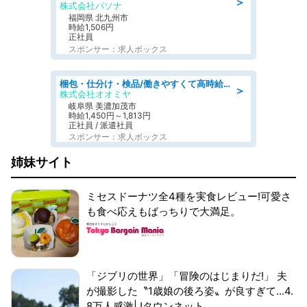
＞
株式会社パソナ
福岡県 北九州市
時給1,506円
正社員
スポンサー：求人ボックス
梱包・仕分け・検品/働きやすくて高時給の仕分け作業長期休暇充実/残業なし
＞
株式会社オオミヤ
岐阜県 美濃加茂市
時給1,450円～1,813円
正社員 / 派遣社員
スポンサー：求人ボックス
姉妹サイト
ミセスドーナツ全4種を実食レビュー!可愛さ
も食べ応えもばっちりで大満足。
「ジブリの世界」「冒険のはじまりだ!」 夫
が撮影した〝1歳娘の後ろ姿〟が良すぎて...4.
8万人感激|Jタウンネット