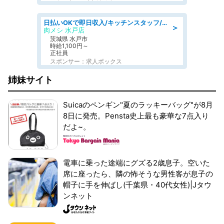
日払いOKで即日収入/キッチンスタッフ/デリバリー業務など、自己成長可能な幅広い仕事に挑戦!髪型自由&ピアス・ネイルOK/茨城県/水戸市
＞
肉メシ 水戸店
茨城県 水戸市
時給1,100円～
正社員
スポンサー：求人ボックス
姉妹サイト
Suicaのペンギン"夏のラッキーバッグ"が8月
8日に発売。Pensta史上最も豪華な7点入り
だよ~。
電車に乗った途端にグズる2歳息子。空いた
席に座ったら、隣の怖そうな男性客が息子の
帽子に手を伸ばし(千葉県・40代女性)|Jタウ
ンネット