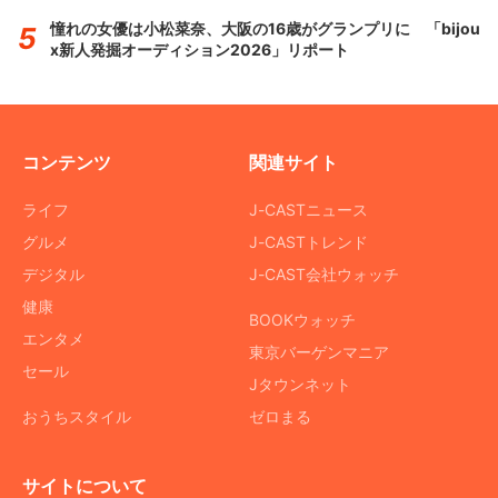
憧れの女優は小松菜奈、大阪の16歳がグランプリに 「bijou
x新人発掘オーディション2026」リポート
コンテンツ
関連サイト
ライフ
J-CASTニュース
グルメ
J-CASTトレンド
デジタル
J-CAST会社ウォッチ
健康
BOOKウォッチ
エンタメ
東京バーゲンマニア
セール
Jタウンネット
おうちスタイル
ゼロまる
サイトについて