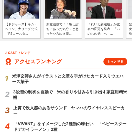
【ドジャース】キム・
新党結成で「「騙し討
「れいわ新選組」が党
登
ヘソン、大リーグ公式
ちにあった気分」と怒
名の変更を発表、「い
女
「PSロースタ...
ったひろゆき妻...
のちの党」へ ...
発
J-CAST トレンド
アクセスランキング
もっと見る
米津玄師さんがイラストと文章を手がけたカード入りウエハ
ース菓子
3段階の制御を自動で 米の香りや甘みを引き出す家庭用精米
機
上質で没入感のあるサウンド ヤマハのワイヤレススピーカ
ー
「VIVANT」をイメージした2種類の味わい 「ベビースター
ドデカイラーメン」2種