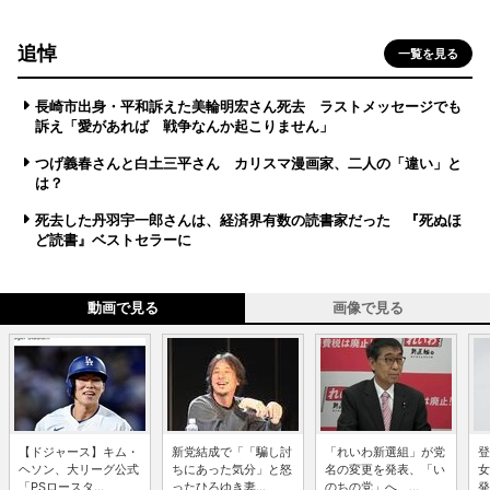
追悼
一覧を見る
長崎市出身・平和訴えた美輪明宏さん死去 ラストメッセージでも
訴え「愛があれば 戦争なんか起こりません」
つげ義春さんと白土三平さん カリスマ漫画家、二人の「違い」と
は？
死去した丹羽宇一郎さんは、経済界有数の読書家だった 『死ぬほ
ど読書』ベストセラーに
動画で見る
画像で見る
【ドジャース】キム・
新党結成で「「騙し討
「れいわ新選組」が党
登
ヘソン、大リーグ公式
ちにあった気分」と怒
名の変更を発表、「い
女
「PSロースタ...
ったひろゆき妻...
のちの党」へ ...
発