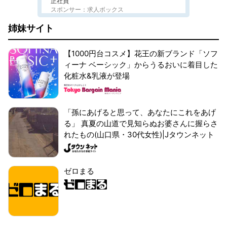
正社員
スポンサー：求人ボックス
姉妹サイト
【1000円台コスメ】花王の新ブランド「ソフ
ィーナ ベーシック」からうるおいに着目した
化粧水&乳液が登場
「孫にあげると思って、あなたにこれをあげ
る」 真夏の山道で見知らぬお婆さんに握らさ
れたもの(山口県・30代女性)|Jタウンネット
ゼロまる