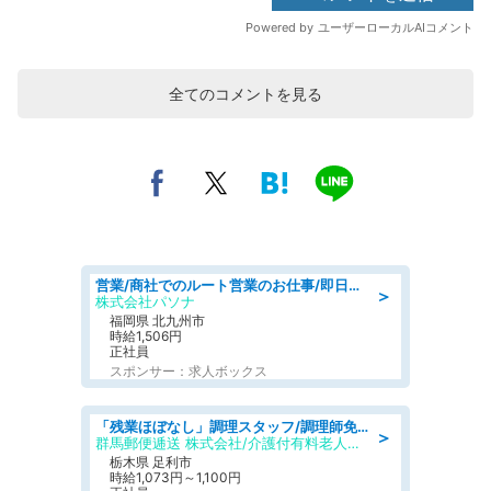
全てのコメントを見る
営業/商社でのルート営業のお仕事/即日勤務可/車通勤可/営業
＞
株式会社パソナ
福岡県 北九州市
時給1,506円
正社員
スポンサー：求人ボックス
「残業ほぼなし」調理スタッフ/調理師免許必須/正職員/日勤のみ/介護付き有料老人ホーム/社会保障完備
＞
群馬郵便逓送 株式会社/介護付有料老人ホーム ふる里
栃木県 足利市
時給1,073円～1,100円