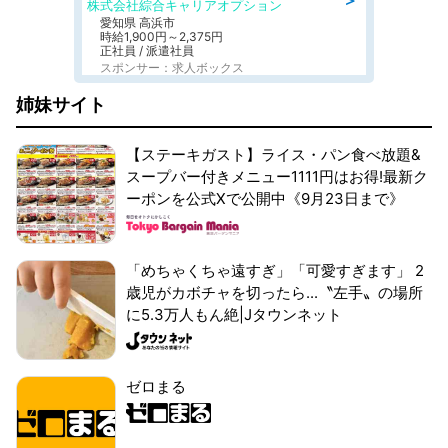
株式会社綜合キャリアオプション
愛知県 高浜市
時給1,900円～2,375円
正社員 / 派遣社員
スポンサー：求人ボックス
姉妹サイト
【ステーキガスト】ライス・パン食べ放題&
スープバー付きメニュー1111円はお得!最新ク
ーポンを公式Xで公開中《9月23日まで》
「めちゃくちゃ遠すぎ」「可愛すぎます」 2
歳児がカボチャを切ったら...〝左手〟の場所
に5.3万人もん絶|Jタウンネット
ゼロまる