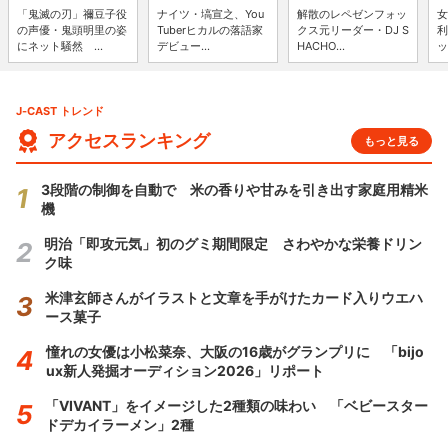
「鬼滅の刃」禰豆子役
ナイツ・塙宣之、You
解散のレペゼンフォッ
女
の声優・鬼頭明里の姿
Tuberヒカルの落語家
クス元リーダー・DJ S
利
にネット騒然 ...
デビュー...
HACHO...
ッ
J-CAST トレンド
アクセスランキング
もっと見る
3段階の制御を自動で 米の香りや甘みを引き出す家庭用精米
機
明治「即攻元気」初のグミ期間限定 さわやかな栄養ドリン
ク味
米津玄師さんがイラストと文章を手がけたカード入りウエハ
ース菓子
憧れの女優は小松菜奈、大阪の16歳がグランプリに 「bijo
ux新人発掘オーディション2026」リポート
「VIVANT」をイメージした2種類の味わい 「ベビースター
ドデカイラーメン」2種