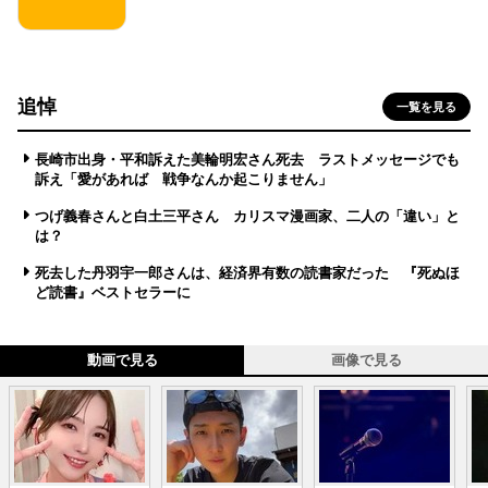
追悼
一覧を見る
長崎市出身・平和訴えた美輪明宏さん死去 ラストメッセージでも
訴え「愛があれば 戦争なんか起こりません」
つげ義春さんと白土三平さん カリスマ漫画家、二人の「違い」と
は？
死去した丹羽宇一郎さんは、経済界有数の読書家だった 『死ぬほ
ど読書』ベストセラーに
動画で見る
画像で見る