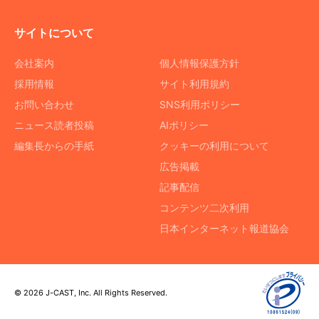
サイトについて
会社案内
個人情報保護方針
採用情報
サイト利用規約
お問い合わせ
SNS利用ポリシー
ニュース読者投稿
AIポリシー
編集長からの手紙
クッキーの利用について
広告掲載
記事配信
コンテンツ二次利用
日本インターネット報道協会
© 2026 J-CAST, Inc. All Rights Reserved.