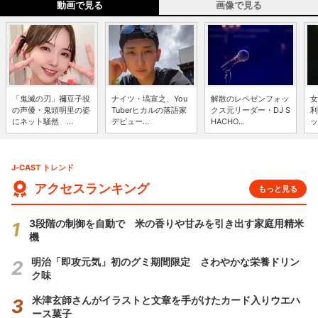
動画で見る
画像で見る
「鬼滅の刃」禰豆子役
ナイツ・塙宣之、You
解散のレペゼンフォッ
女
の声優・鬼頭明里の姿
Tuberヒカルの落語家
クス元リーダー・DJ S
利
にネット騒然 ...
デビュー...
HACHO...
ッ
J-CAST トレンド
アクセスランキング
もっと見る
3段階の制御を自動で 米の香りや甘みを引き出す家庭用精米
機
明治「即攻元気」初のグミ期間限定 さわやかな栄養ドリン
ク味
米津玄師さんがイラストと文章を手がけたカード入りウエハ
ース菓子