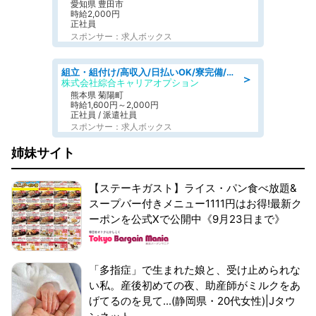
愛知県 豊田市
時給2,000円
正社員
スポンサー：求人ボックス
組立・組付け/高収入/日払いOK/寮完備/交替制/20・30・40代活躍中
＞
株式会社綜合キャリアオプション
熊本県 菊陽町
時給1,600円～2,000円
正社員 / 派遣社員
スポンサー：求人ボックス
姉妹サイト
【ステーキガスト】ライス・パン食べ放題&
スープバー付きメニュー1111円はお得!最新ク
ーポンを公式Xで公開中《9月23日まで》
「多指症」で生まれた娘と、受け止められな
い私。産後初めての夜、助産師がミルクをあ
げてるのを見て...(静岡県・20代女性)|Jタウ