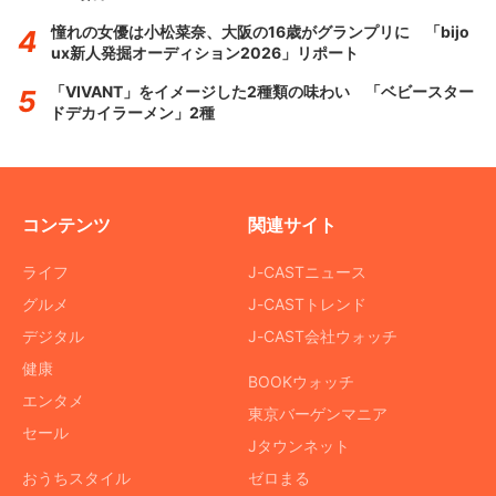
憧れの女優は小松菜奈、大阪の16歳がグランプリに 「bijo
ux新人発掘オーディション2026」リポート
「VIVANT」をイメージした2種類の味わい 「ベビースター
ドデカイラーメン」2種
コンテンツ
関連サイト
ライフ
J-CASTニュース
グルメ
J-CASTトレンド
デジタル
J-CAST会社ウォッチ
健康
BOOKウォッチ
エンタメ
東京バーゲンマニア
セール
Jタウンネット
おうちスタイル
ゼロまる