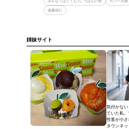
みんなではぐくむ♪にっぽんの食
ガンバ大阪
遠藤保仁
姉妹サイト
気付かない
ていた私。
性客が小さな
タウンネッ