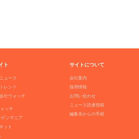
イト
サイトについて
Tニュース
会社案内
Tトレンド
採用情報
ST会社ウォッチ
お問い合わせ
ニュース読者投稿
ウォッチ
編集長からの手紙
ーゲンマニア
ネット
る