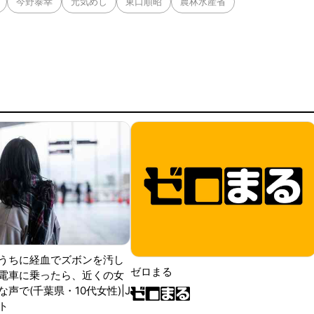
今野泰幸
元気めし
東口順昭
農林水産省
うちに経血でズボンを汚し
ゼロまる
電車に乗ったら、近くの女
声で(千葉県・10代女性)|J
ト