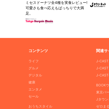
ミセスドーナツ全4種を実食レビュー!
可愛さも食べ応えもばっちりで大満
足。
コンテンツ
関連サ
ライフ
J-CAS
グルメ
J-CAS
デジタル
J-CA
健康
BOOK
エンタメ
東京バ
セール
Jタウン
おうちスタイル
ゼロま