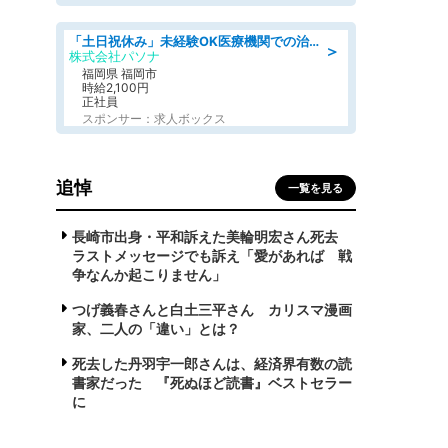
「土日祝休み」未経験OK医療機関での治験コーディネーターのお仕事
＞
株式会社パソナ
福岡県 福岡市
時給2,100円
正社員
スポンサー：求人ボックス
追悼
一覧を見る
長崎市出身・平和訴えた美輪明宏さん死去
ラストメッセージでも訴え「愛があれば 戦
争なんか起こりません」
つげ義春さんと白土三平さん カリスマ漫画
家、二人の「違い」とは？
死去した丹羽宇一郎さんは、経済界有数の読
書家だった 『死ぬほど読書』ベストセラー
に