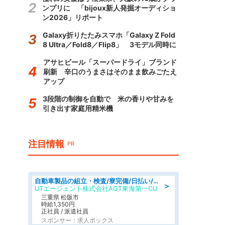
ンプリに 「bijoux新人発掘オーディショ
ン2026」リポート
Galaxy折りたたみスマホ「Galaxy Z Fold
8 Ultra／Fold8／Flip8」 3モデル同時に
アサヒビール「スーパードライ」ブランド
刷新 辛口のうまさはそのまま飲みごたえ
アップ
3段階の制御を自動で 米の香りや甘みを
引き出す家庭用精米機
注目情報
PR
自動車製品の組立・検査/寮完備/日払い/工場・製造
＞
UTエージェント株式会社AGT東海第一CU
三重県 松阪市
時給1,350円
正社員 / 派遣社員
スポンサー：求人ボックス