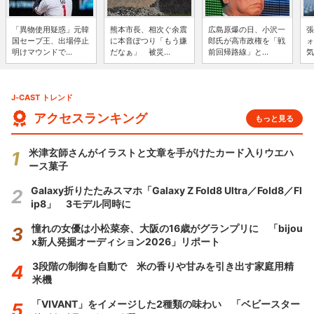
「異物使用疑惑」元韓
熊本市長、相次ぐ余震
広島原爆の日、小沢一
張
国セーブ王、出場停止
に本音ぽつり「もう嫌
郎氏が高市政権を「戦
ォ
明けマウンドで...
だなぁ」 被災...
前回帰路線」と...
気
J-CAST トレンド
アクセスランキング
もっと見る
米津玄師さんがイラストと文章を手がけたカード入りウエハ
ース菓子
Galaxy折りたたみスマホ「Galaxy Z Fold8 Ultra／Fold8／Fl
ip8」 3モデル同時に
憧れの女優は小松菜奈、大阪の16歳がグランプリに 「bijou
x新人発掘オーディション2026」リポート
3段階の制御を自動で 米の香りや甘みを引き出す家庭用精
米機
「VIVANT」をイメージした2種類の味わい 「ベビースター