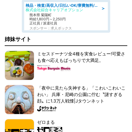
検品・検査/高収入/日払いOK/寮費無料/日勤/20・30・40代活躍中
＞
株式会社綜合キャリアオプション
熊本県 菊陽町
時給1,800円～2,250円
正社員 / 派遣社員
スポンサー：求人ボックス
姉妹サイト
ミセスドーナツ全4種を実食レビュー!可愛さ
も食べ応えもばっちりで大満足。
「夜中に見たら失神する」「こわいこわいこ
わい」 兵庫・尼崎の公園に佇む〝謎すぎる
顔〟に1.3万人戦慄|Jタウンネット
ゼロまる