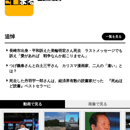
追悼
一覧を見る
長崎市出身・平和訴えた美輪明宏さん死去 ラストメッセージでも
訴え「愛があれば 戦争なんか起こりません」
つげ義春さんと白土三平さん カリスマ漫画家、二人の「違い」と
は？
死去した丹羽宇一郎さんは、経済界有数の読書家だった 『死ぬほ
ど読書』ベストセラーに
動画で見る
画像で見る