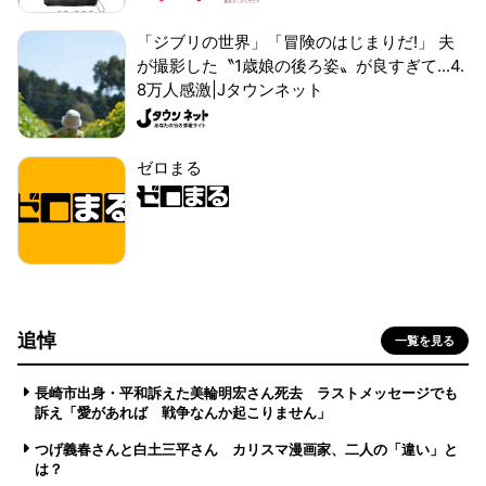
「ジブリの世界」「冒険のはじまりだ!」 夫
が撮影した〝1歳娘の後ろ姿〟が良すぎて...4.
8万人感激|Jタウンネット
ゼロまる
追悼
一覧を見る
長崎市出身・平和訴えた美輪明宏さん死去 ラストメッセージでも
訴え「愛があれば 戦争なんか起こりません」
つげ義春さんと白土三平さん カリスマ漫画家、二人の「違い」と
は？