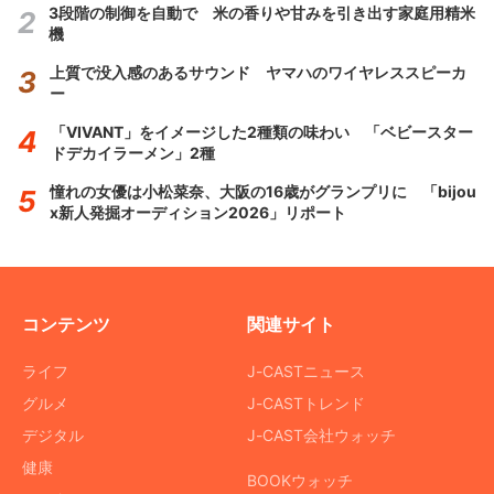
3段階の制御を自動で 米の香りや甘みを引き出す家庭用精米
機
上質で没入感のあるサウンド ヤマハのワイヤレススピーカ
ー
「VIVANT」をイメージした2種類の味わい 「ベビースター
ドデカイラーメン」2種
憧れの女優は小松菜奈、大阪の16歳がグランプリに 「bijou
x新人発掘オーディション2026」リポート
コンテンツ
関連サイト
ライフ
J-CASTニュース
グルメ
J-CASTトレンド
デジタル
J-CAST会社ウォッチ
健康
BOOKウォッチ