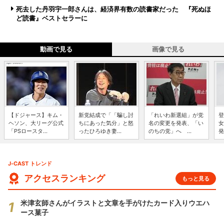
死去した丹羽宇一郎さんは、経済界有数の読書家だった 『死ぬほ
ど読書』ベストセラーに
動画で見る
画像で見る
【ドジャース】キム・
新党結成で「「騙し討
「れいわ新選組」が党
登
ヘソン、大リーグ公式
ちにあった気分」と怒
名の変更を発表、「い
女
「PSロースタ...
ったひろゆき妻...
のちの党」へ ...
発
J-CAST トレンド
アクセスランキング
もっと見る
米津玄師さんがイラストと文章を手がけたカード入りウエハ
ース菓子