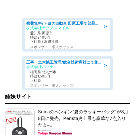
寮費無料/トヨタ自動車 田原工場で部品の組立製造/tutumi
＞
株式会社テクノスマイル
愛知県 田原市
時給2,100円
正社員 / 派遣社員
スポンサー：求人ボックス
工事・土木施工管理/総合技術商社にて施工管理のお仕事/即日勤務可/車通勤可/工事・土木施工管理/生産・品質管理
＞
株式会社パソナ
福岡県 北九州市
時給1,506円
正社員
スポンサー：求人ボックス
姉妹サイト
Suicaのペンギン"夏のラッキーバッグ"が8月
8日に発売。Pensta史上最も豪華な7点入り
だよ~。