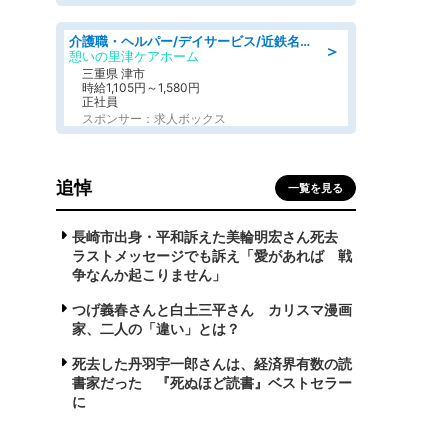
介護職・ヘルパー/デイサービス/近鉄名古屋線 高田本山/津市/三重県
＞
憩いの里津ケアホーム
三重県 津市
時給1,105円～1,580円
正社員
スポンサー：求人ボックス
追悼
一覧を見る
長崎市出身・平和訴えた美輪明宏さん死去
ラストメッセージでも訴え「愛があれば 戦
争なんか起こりません」
つげ義春さんと白土三平さん カリスマ漫画
家、二人の「違い」とは？
死去した丹羽宇一郎さんは、経済界有数の読
書家だった 『死ぬほど読書』ベストセラー
に