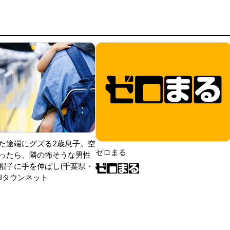
た途端にグズる2歳息子。空
ゼロまる
ったら、隣の怖そうな男性
帽子に手を伸ばし(千葉県・
|Jタウンネット