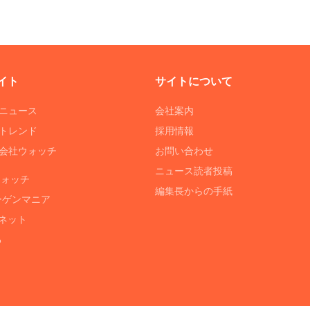
イト
サイトについて
Tニュース
会社案内
Tトレンド
採用情報
ST会社ウォッチ
お問い合わせ
ニュース読者投稿
ウォッチ
編集長からの手紙
ーゲンマニア
ネット
る