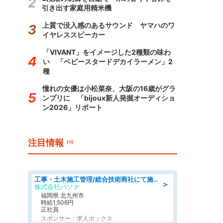
引き出す家庭用精米機
上質で没入感のあるサウンド ヤマハのワ
イヤレススピーカー
「VIVANT」をイメージした2種類の味わ
い 「ベビースタードデカイラーメン」2
種
憧れの女優は小松菜奈、大阪の16歳がグラ
ンプリに 「bijoux新人発掘オーディショ
ン2026」リポート
注目情報
PR
工事・土木施工管理/総合技術商社にて施工管理のお仕事/即日勤務可/車通勤可/工事・土木施工管理/生産・品質管理
＞
株式会社パソナ
福岡県 北九州市
時給1,506円
正社員
スポンサー：求人ボックス