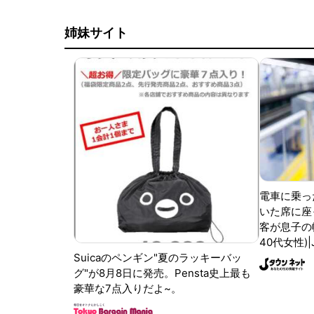
姉妹サイト
電車に乗っ
いた席に座
客が息子の
40代女性)
Suicaのペンギン"夏のラッキーバッ
グ"が8月8日に発売。Pensta史上最も
豪華な7点入りだよ~。