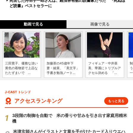
死去した丹羽宇一郎さんは、経済界有数の読書家だった 『死ぬほ
ど読書』ベストセラーに
動画で見る
画像で見る
三田寛子、優雅な淡い
加藤茶の45歳年下
フィギュア・中井亜
制
黄色の着物姿で上品な
妻・綾菜、「美文字」
美、華麗にトリプルア
う
たたずまいで ...
手書き勉強ノート...
クセル決める 「...
一
J-CAST トレンド
アクセスランキング
もっと見る
3段階の制御を自動で 米の香りや甘みを引き出す家庭用精米
機
米津玄師さんがイラストと文章を手がけたカード入りウエハ