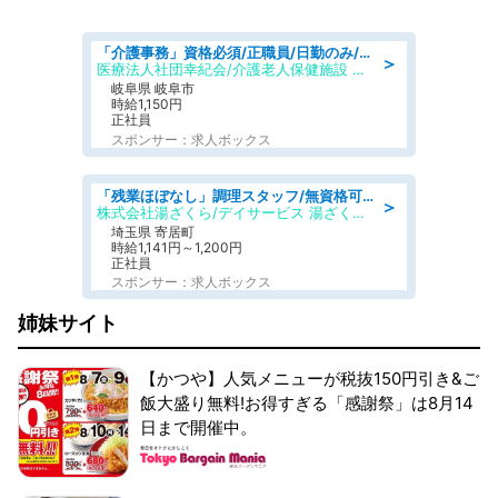
「介護事務」資格必須/正職員/日勤のみ/介護老人保健施設
＞
医療法人社団幸紀会/介護老人保健施設 グリーンビラ安江
岐阜県 岐阜市
時給1,150円
正社員
スポンサー：求人ボックス
「残業ほぼなし」調理スタッフ/無資格可/正職員/日勤のみ/デイサービス/社会保障完備
＞
株式会社湯ざくら/デイサービス 湯ざくらケアリゾート
埼玉県 寄居町
時給1,141円～1,200円
正社員
スポンサー：求人ボックス
姉妹サイト
【かつや】人気メニューが税抜150円引き&ご
飯大盛り無料!お得すぎる「感謝祭」は8月14
日まで開催中。