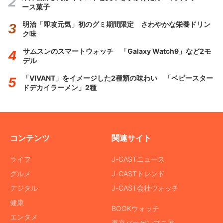
ース菓子
明治「即攻元気」初のグミ期間限定 さわやかな栄養ドリン
ク味
サムスンのスマートウォッチ 「Galaxy Watch9」など2モ
デル
「VIVANT」をイメージした2種類の味わい 「ベビースター
ドデカイラーメン」2種
コンテンツ
関連サイト
ライフ
J-CASTニュース
グルメ
J-CASTトレンド
デジタル
J-CAST会社ウォッチ
健康
BOOKウォッチ
エンタメ
東京バーゲンマニア