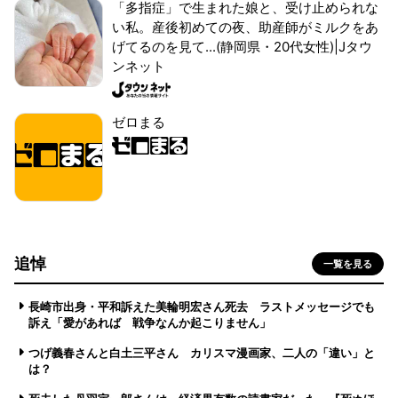
「多指症」で生まれた娘と、受け止められな
い私。産後初めての夜、助産師がミルクをあ
げてるのを見て...(静岡県・20代女性)|Jタウ
ンネット
ゼロまる
追悼
一覧を見る
長崎市出身・平和訴えた美輪明宏さん死去 ラストメッセージでも
訴え「愛があれば 戦争なんか起こりません」
つげ義春さんと白土三平さん カリスマ漫画家、二人の「違い」と
は？