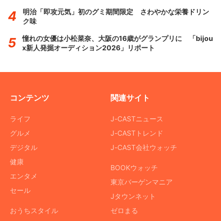
明治「即攻元気」初のグミ期間限定 さわやかな栄養ドリン
ク味
憧れの女優は小松菜奈、大阪の16歳がグランプリに 「bijou
x新人発掘オーディション2026」リポート
コンテンツ
関連サイト
ライフ
J-CASTニュース
グルメ
J-CASTトレンド
デジタル
J-CAST会社ウォッチ
健康
BOOKウォッチ
エンタメ
東京バーゲンマニア
セール
Jタウンネット
おうちスタイル
ゼロまる