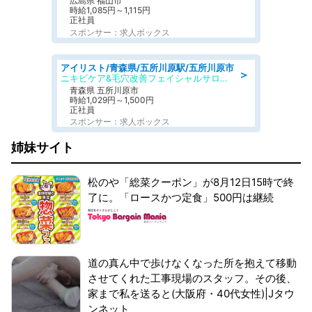
広島県 福山市
時給1,085円～1,115円
正社員
スポンサー：求人ボックス
アイリスト/青森県/五所川原駅/五所川原市
＞
ニキビケア&毛穴改善フェイシャルサロン BELDAD
青森県 五所川原市
時給1,029円～1,500円
正社員
スポンサー：求人ボックス
姉妹サイト
松のや「総菜クーポン」が8月12日15時で終
了に。「ロースかつ定食」500円は継続
道の真ん中で歩けなくなった所を抱えて移動
させてくれた工事現場のスタッフ。その後、
家まで私を送ると(大阪府・40代女性)|Jタウ
ンネット