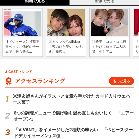
動画で見る
画像で見る
【ドジャース】打撃不
元カップルYouTuber
辻希美、コストコに行
「
振ベッツ、低迷のチー
「夜のひと笑い」いち
くたびに買って...大絶
紗
ムで「最も懸念...
え、新恋...
賛 少しア...
リ
J-CAST トレンド
アクセスランキング
もっと見る
米津玄師さんがイラストと文章を手がけたカード入りウエハ
ース菓子
6つの調理メニューで揚げ物も温め直しもおいしく 「エアー
オーブン」
「VIVANT」をイメージした2種類の味わい 「ベビースター
ドデカイラーメン」2種