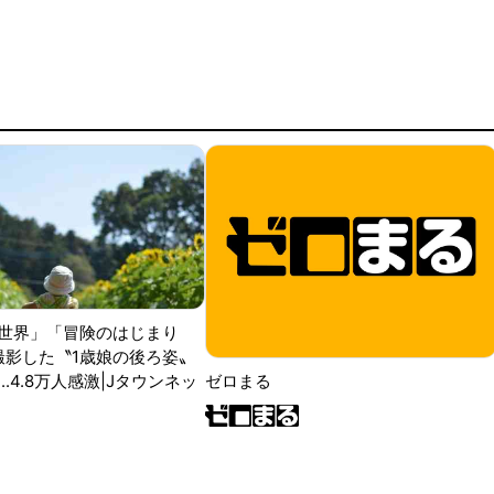
世界」「冒険のはじまり
が撮影した〝1歳娘の後ろ姿〟
ゼロまる
..4.8万人感激|Jタウンネッ