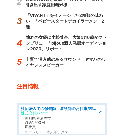
引き出す家庭用精米機
「VIVANT」をイメージした2種類の味わ
い 「ベビースタードデカイラーメン」2
種
憧れの女優は小松菜奈、大阪の16歳がグラ
ンプリに 「bijoux新人発掘オーディショ
ン2026」リポート
上質で没入感のあるサウンド ヤマハのワ
イヤレススピーカー
注目情報
PR
社団法人での保健師・看護師のお仕事/未経験OK/要資格:普通免許、保健師、正看護師
＞
株式会社パソナ
香川県 善通寺市
時給1,500円
正社員
スポンサー：求人ボックス