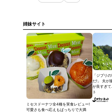
姉妹サイト
「ジブリの
だ!」 夫
が良すぎて.
ト
ミセスドーナツ全4種を実食レビュー!
可愛さも食べ応えもばっちりで大満