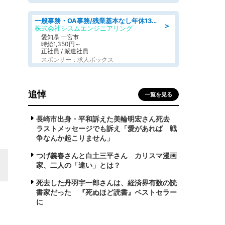
一般事務・OA事務/残業基本なし年休130日社保完備の一般・調達事務
＞
株式会社シスムエンジニアリング
愛知県 一宮市
時給1,350円～
正社員 / 派遣社員
スポンサー：求人ボックス
追悼
一覧を見る
長崎市出身・平和訴えた美輪明宏さん死去
ラストメッセージでも訴え「愛があれば 戦
争なんか起こりません」
つげ義春さんと白土三平さん カリスマ漫画
家、二人の「違い」とは？
死去した丹羽宇一郎さんは、経済界有数の読
書家だった 『死ぬほど読書』ベストセラー
に