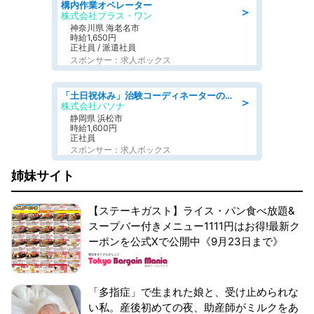
構内作業オペレーター
＞
株式会社プラス・ワン
神奈川県 海老名市
時給1,650円
正社員 / 派遣社員
スポンサー：求人ボックス
「土日祝休み」治験コーディネーターのお仕事/未経験OK
＞
株式会社パソナ
静岡県 浜松市
時給1,600円
正社員
スポンサー：求人ボックス
姉妹サイト
【ステーキガスト】ライス・パン食べ放題&
スープバー付きメニュー1111円はお得!最新ク
ーポンを公式Xで公開中《9月23日まで》
「多指症」で生まれた娘と、受け止められな
い私。産後初めての夜、助産師がミルクをあ