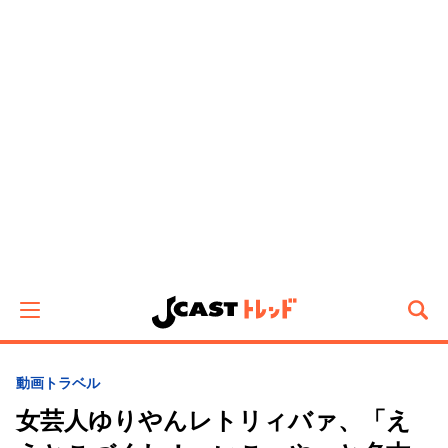
動画
トラベル
女芸人ゆりやんレトリィバァ、「え