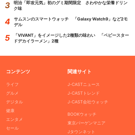
明治「即攻元気」初のグミ期間限定 さわやかな栄養ドリン
ク味
サムスンのスマートウォッチ 「Galaxy Watch9」など2モ
デル
「VIVANT」をイメージした2種類の味わい 「ベビースター
ドデカイラーメン」2種
コンテンツ
関連サイト
ライフ
J-CASTニュース
グルメ
J-CASTトレンド
デジタル
J-CAST会社ウォッチ
健康
BOOKウォッチ
エンタメ
東京バーゲンマニア
セール
Jタウンネット