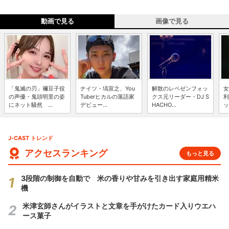
動画で見る
画像で見る
「鬼滅の刃」禰豆子役
ナイツ・塙宣之、You
解散のレペゼンフォッ
女
の声優・鬼頭明里の姿
Tuberヒカルの落語家
クス元リーダー・DJ S
利
にネット騒然 ...
デビュー...
HACHO...
ッ
J-CAST トレンド
アクセスランキング
もっと見る
3段階の制御を自動で 米の香りや甘みを引き出す家庭用精米
機
米津玄師さんがイラストと文章を手がけたカード入りウエハ
ース菓子