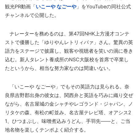
観光PR動画「
いこーや なごーや
」をYouTubeの同社公式
チャンネルで公開した。
ナレーターを務めるのは、第47回NHK上方漫才コンテ
ストで優勝した「ゆりやんレトリィバァ」さん。驚異の英
語力をステージで披露し、観客や視聴者を笑いの渦に巻き
込む。新人タレント養成所のNSC大阪校を首席で卒業し
たというから、相当な努力家なのは間違いない。
「いこーや なごーや」でもその英語力は見られる。奈
良県吉野郡出身の彼女は、関西弁と英語を巧みに織り交ぜ
ながら、名古屋城の金シャチやレゴランド・ジャパン、ノ
リタケの森、有松の町並み、名古屋テレビ塔、オアシス2
1、ひつまぶし、味噌煮込みうどん、手羽先――と、ご当
地名物を楽しくテンポよく紹介する。