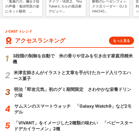
「鬼滅の刃」禰豆子役
ナイツ・塙宣之、You
解散のレペゼンフォッ
女
の声優・鬼頭明里の姿
Tuberヒカルの落語家
クス元リーダー・DJ S
利
にネット騒然 ...
デビュー...
HACHO...
ッ
J-CAST トレンド
アクセスランキング
もっと見る
3段階の制御を自動で 米の香りや甘みを引き出す家庭用精米
機
米津玄師さんがイラストと文章を手がけたカード入りウエハ
ース菓子
明治「即攻元気」初のグミ期間限定 さわやかな栄養ドリン
ク味
サムスンのスマートウォッチ 「Galaxy Watch9」など2モ
デル
「VIVANT」をイメージした2種類の味わい 「ベビースター
ドデカイラーメン」2種