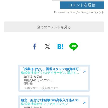
全てのコメントを見る
「残業ほぼなし」調理スタッフ/無資格可/正職員/日勤のみ/デイサービス/社会保障完備
＞
株式会社湯ざくら/デイサービス 湯ざくらケアリゾート
埼玉県 寄居町
時給1,141円～1,200円
正社員
スポンサー：求人ボックス
組立・組付け/未経験OK/高収入/日払いOK/寮費無料/交替制
＞
株式会社綜合キャリアオプション
静岡県 富士市