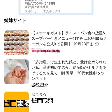
時給1,700円～2,125円
正社員 / 派遣社員
スポンサー：求人ボックス
姉妹サイト
【ステーキガスト】ライス・パン食べ放題&
スープバー付きメニュー1111円はお得!最新ク
ーポンを公式Xで公開中《9月23日まで》
「多指症」で生まれた娘と、受け止められな
い私。産後初めての夜、助産師がミルクをあ
げてるのを見て...(静岡県・20代女性)|Jタウ
ンネット
ゼロまる