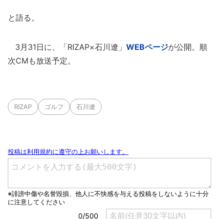
と語る。
3月31日に、「RIZAP×石川遼」
WEBページ
が公開。順
次CMも放送予定。
RIZAP
ゴルフ
石川遼