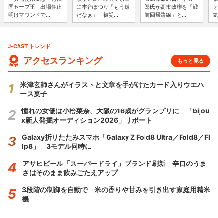
国セーブ王、出場停止
に本音ぽつり「もう嫌
郎氏が高市政権を「戦
ォ
明けマウンドで...
だなぁ」 被災...
前回帰路線」と...
気
J-CAST トレンド
アクセスランキング
もっと見る
米津玄師さんがイラストと文章を手がけたカード入りウエハ
ース菓子
憧れの女優は小松菜奈、大阪の16歳がグランプリに 「bijou
x新人発掘オーディション2026」リポート
Galaxy折りたたみスマホ「Galaxy Z Fold8 Ultra／Fold8／Fl
ip8」 3モデル同時に
アサヒビール「スーパードライ」ブランド刷新 辛口のうま
さはそのまま飲みごたえアップ
3段階の制御を自動で 米の香りや甘みを引き出す家庭用精米
機