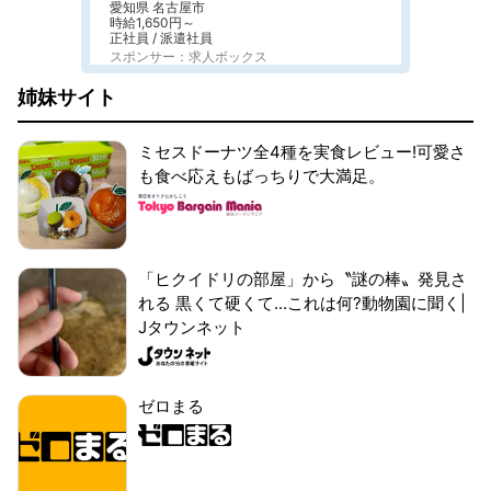
愛知県 名古屋市
時給1,650円～
正社員 / 派遣社員
スポンサー：求人ボックス
姉妹サイト
ミセスドーナツ全4種を実食レビュー!可愛さ
も食べ応えもばっちりで大満足。
「ヒクイドリの部屋」から〝謎の棒〟発見さ
れる 黒くて硬くて...これは何?動物園に聞く|
Jタウンネット
ゼロまる