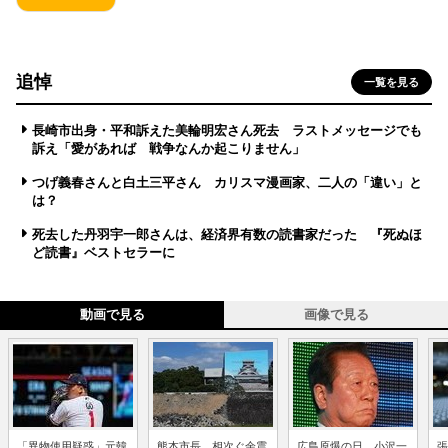
追悼
一覧を見る
長崎市出身・平和訴えた美輪明宏さん死去 ラストメッセージでも
訴え「愛があれば 戦争なんか起こりません」
つげ義春さんと白土三平さん カリスマ漫画家、二人の「違い」と
は？
死去した丹羽宇一郎さんは、経済界有数の読書家だった 『死ぬほ
ど読書』ベストセラーに
動画で見る
画像で見る
「異物使用疑惑」元韓
熊本市長、相次ぐ余震
広島原爆の日、小沢一
張