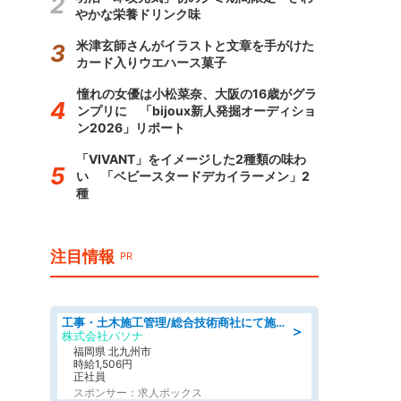
やかな栄養ドリンク味
米津玄師さんがイラストと文章を手がけた
カード入りウエハース菓子
憧れの女優は小松菜奈、大阪の16歳がグラ
ンプリに 「bijoux新人発掘オーディショ
ン2026」リポート
「VIVANT」をイメージした2種類の味わ
い 「ベビースタードデカイラーメン」2
種
注目情報
PR
工事・土木施工管理/総合技術商社にて施工管理のお仕事/即日勤務可/車通勤可/工事・土木施工管理/生産・品質管理
＞
株式会社パソナ
福岡県 北九州市
時給1,506円
正社員
スポンサー：求人ボックス