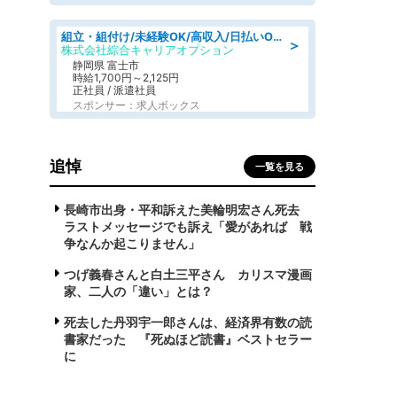
組立・組付け/未経験OK/高収入/日払いOK/寮費無料/交替制
＞
株式会社綜合キャリアオプション
静岡県 富士市
時給1,700円～2,125円
正社員 / 派遣社員
スポンサー：求人ボックス
追悼
一覧を見る
長崎市出身・平和訴えた美輪明宏さん死去
ラストメッセージでも訴え「愛があれば 戦
争なんか起こりません」
つげ義春さんと白土三平さん カリスマ漫画
家、二人の「違い」とは？
死去した丹羽宇一郎さんは、経済界有数の読
書家だった 『死ぬほど読書』ベストセラー
に