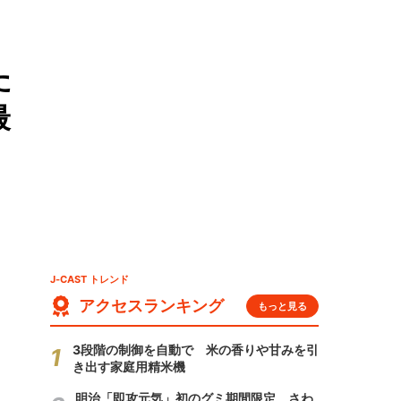
た
最
J-CAST トレンド
アクセスランキング
もっと見る
3段階の制御を自動で 米の香りや甘みを引
き出す家庭用精米機
明治「即攻元気」初のグミ期間限定 さわ