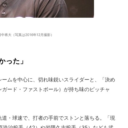
中将大（写真は2016年12月撮影）
かった」
ームを中心に、切れ味鋭いスライダーと、「決め
ィンガード・ファストボール）が持ち味のピッチャ
道・球速で、打者の手前でストンと落ちる。「現
浩治投手（42）や岩隈久志投手（35）なども武