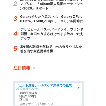
ンプリに 「bijoux新人発掘オーディショ
ン2026」リポート
Galaxy折りたたみスマホ「Galaxy Z Fold
8 Ultra／Fold8／Flip8」 3モデル同時に
アサヒビール「スーパードライ」ブランド
刷新 辛口のうまさはそのまま飲みごたえ
アップ
3段階の制御を自動で 米の香りや甘みを
引き出す家庭用精米機
注目情報
PR
「土日祝休み」ヘルスケア業界での産業保健師業務/看護師/高時給/要資格:正看護師
＞
株式会社パソナ
大阪府 大阪市
時給2,300円
正社員
スポンサー：求人ボックス