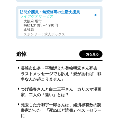
訪問介護員・無資格可の生活支援員
＞
ライフケアサービス
大阪府 堺市
時給1,310円～1,910円
正社員
スポンサー：求人ボックス
追悼
一覧を見る
長崎市出身・平和訴えた美輪明宏さん死去
ラストメッセージでも訴え「愛があれば 戦
争なんか起こりません」
つげ義春さんと白土三平さん カリスマ漫画
家、二人の「違い」とは？
死去した丹羽宇一郎さんは、経済界有数の読
書家だった 『死ぬほど読書』ベストセラー
に