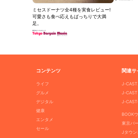
ミセスドーナツ全4種を実食レビュー!
可愛さも食べ応えもばっちりで大満
足。
コンテンツ
関連サ
ライフ
J-CAS
グルメ
J-CAS
デジタル
J-CA
健康
BOOK
エンタメ
東京バ
セール
Jタウン