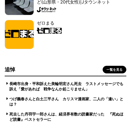
ど(山形県・20代女性)|Jタウンネット
ゼロまる
追悼
一覧を見る
長崎市出身・平和訴えた美輪明宏さん死去 ラストメッセージでも
訴え「愛があれば 戦争なんか起こりません」
つげ義春さんと白土三平さん カリスマ漫画家、二人の「違い」と
は？
死去した丹羽宇一郎さんは、経済界有数の読書家だった 『死ぬほ
ど読書』ベストセラーに