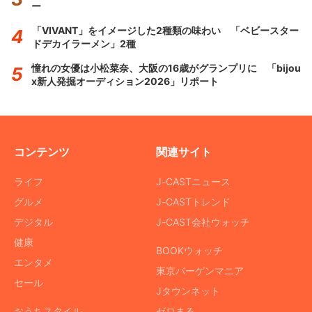
ー
「VIVANT」をイメージした2種類の味わい 「ベビースター
ドデカイラーメン」2種
憧れの女優は小松菜奈、大阪の16歳がグランプリに 「bijou
x新人発掘オーディション2026」リポート
コンテンツ
関連サイト
ライフ
J-CASTニュース
グルメ
J-CASTトレンド
デジタル
J-CAST会社ウォッチ
健康
BOOKウォッチ
エンタメ
東京バーゲンマニア
セール
Jタウンネット
おうちスタイル
ゼロまる