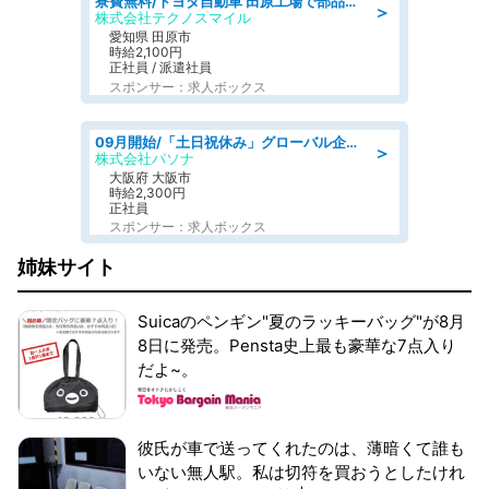
寮費無料/トヨタ自動車 田原工場で部品の組立製造/tutumi
＞
株式会社テクノスマイル
愛知県 田原市
時給2,100円
正社員 / 派遣社員
スポンサー：求人ボックス
09月開始/「土日祝休み」グローバル企業での産業保健のお仕事/保健師/高時給/残業なし/服装自由
＞
株式会社パソナ
大阪府 大阪市
時給2,300円
正社員
スポンサー：求人ボックス
姉妹サイト
Suicaのペンギン"夏のラッキーバッグ"が8月
8日に発売。Pensta史上最も豪華な7点入り
だよ~。
彼氏が車で送ってくれたのは、薄暗くて誰も
いない無人駅。私は切符を買おうとしたけれ