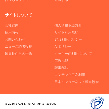
サイトについて
会社案内
個人情報保護方針
採用情報
サイト利用規約
お問い合わせ
SNS利用ポリシー
ニュース読者投稿
AIポリシー
編集長からの手紙
クッキーの利用について
広告掲載
記事配信
コンテンツ二次利用
日本インターネット報道協会
© 2026 J-CAST, Inc. All Rights Reserved.