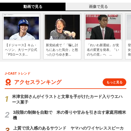
動画で見る
画像で見る
【ドジャース】キム・
新党結成で「「騙し討
「れいわ新選組」が党
登
ヘソン、大リーグ公式
ちにあった気分」と怒
名の変更を発表、「い
女
「PSロースタ...
ったひろゆき妻...
のちの党」へ ...
発
J-CAST トレンド
アクセスランキング
もっと見る
米津玄師さんがイラストと文章を手がけたカード入りウエハ
ース菓子
3段階の制御を自動で 米の香りや甘みを引き出す家庭用精米
機
上質で没入感のあるサウンド ヤマハのワイヤレススピーカ