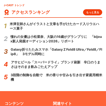
J-CAST トレンド
アクセスランキング
もっと見る
米津玄師さんがイラストと文章を手がけたカード入りウエハ
ース菓子
憧れの女優は小松菜奈、大阪の16歳がグランプリに 「bijou
x新人発掘オーディション2026」リポート
Galaxy折りたたみスマホ「Galaxy Z Fold8 Ultra／Fold8／Fl
ip8」 3モデル同時に
アサヒビール「スーパードライ」ブランド刷新 辛口のうま
さはそのまま飲みごたえアップ
3段階の制御を自動で 米の香りや甘みを引き出す家庭用精米
機
コンテンツ
関連サイト