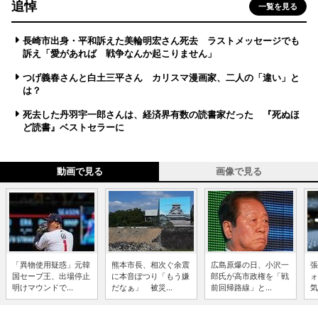
追悼
一覧を見る
長崎市出身・平和訴えた美輪明宏さん死去 ラストメッセージでも
訴え「愛があれば 戦争なんか起こりません」
つげ義春さんと白土三平さん カリスマ漫画家、二人の「違い」と
は？
死去した丹羽宇一郎さんは、経済界有数の読書家だった 『死ぬほ
ど読書』ベストセラーに
動画で見る
画像で見る
「異物使用疑惑」元韓
熊本市長、相次ぐ余震
広島原爆の日、小沢一
張
国セーブ王、出場停止
に本音ぽつり「もう嫌
郎氏が高市政権を「戦
ォ
明けマウンドで...
だなぁ」 被災...
前回帰路線」と...
気