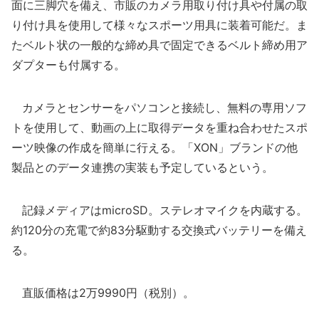
面に三脚穴を備え、市販のカメラ用取り付け具や付属の取
り付け具を使用して様々なスポーツ用具に装着可能だ。ま
たベルト状の一般的な締め具で固定できるベルト締め用ア
ダプターも付属する。
カメラとセンサーをパソコンと接続し、無料の専用ソフ
トを使用して、動画の上に取得データを重ね合わせたスポ
ーツ映像の作成を簡単に行える。「XON」ブランドの他
製品とのデータ連携の実装も予定しているという。
記録メディアはmicroSD。ステレオマイクを内蔵する。
約120分の充電で約83分駆動する交換式バッテリーを備え
る。
直販価格は2万9990円（税別）。