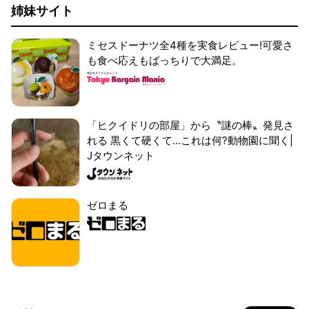
姉妹サイト
ミセスドーナツ全4種を実食レビュー!可愛さ
も食べ応えもばっちりで大満足。
「ヒクイドリの部屋」から〝謎の棒〟発見さ
れる 黒くて硬くて...これは何?動物園に聞く|
Jタウンネット
ゼロまる